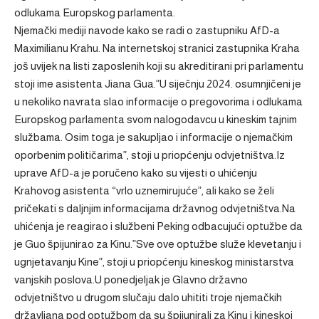
odlukama Europskog parlamenta.
Njemački mediji navode kako se radi o zastupniku AfD-a
Maximilianu Krahu. Na internetskoj stranici zastupnika Kraha
još uvijek na listi zaposlenih koji su akreditirani pri parlamentu
stoji ime asistenta Jiana Gua.”U siječnju 2024. osumnjičeni je
u nekoliko navrata slao informacije o pregovorima i odlukama
Europskog parlamenta svom nalogodavcu u kineskim tajnim
službama. Osim toga je sakupljao i informacije o njemačkim
oporbenim političarima”, stoji u priopćenju odvjetništva.Iz
uprave AfD-a je poručeno kako su vijesti o uhićenju
Krahovog asistenta “vrlo uznemirujuće”, ali kako se želi
pričekati s daljnjim informacijama državnog odvjetništva.Na
uhićenja je reagirao i službeni Peking odbacujući optužbe da
je Guo špijunirao za Kinu.”Sve ove optužbe služe klevetanju i
ugnjetavanju Kine”, stoji u priopćenju kineskog ministarstva
vanjskih poslova.U ponedjeljak je Glavno državno
odvjetništvo u drugom slučaju dalo uhititi troje njemačkih
državljana pod optužbom da su špijunirali za Kinu i kineskoj