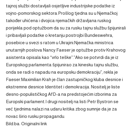
tajnoj službi dostavljali osjetljive industrijske podatke iz
vojno-pomorskog sektora.Prošlog tjedna su u Njemačkoj
također uhićena i dvojica njemačkih državljana ruskog
porijekla pod optužbom da su za rusku tajnu službu špijunirali
i pribavljali podatke o kretanju postrojbi Bundeswehra,
posebice u svezi s ratom u Ukrajini.Njemačka ministrica
unutarnjih poslova Nancy Faeser je optužbe protiv Krahovog
asistenta opisala kao “vrlo teške”.”Ako se potvrdi da je iz
Europskog parlamenta špijunirao za kinesku tajnu službu,
onda se radi o napadu na europsku demokraciju”, rekla je
Faeser.Maximilian Krah je član zastupničkog kluba desnice i
ekstremne desnice Identitet i demokracija. Nositelj je liste
desno-populističkog AfD-a na predstojećim izborima za
Europski parlament.I drugi nositelj na listi Petr Bystron se
već tjednima nalazi na udaru kritika zbog sumnje da je za
novac širio rusku propagandu.
Bild.ba: Originalni link