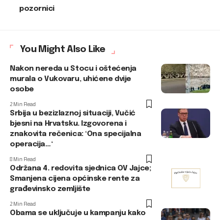
pozornici
You Might Also Like
Nakon nereda u Stocu i oštećenja
murala o Vukovaru, uhićene dvije
osobe
2 Min Read
Srbija u bezizlaznoj situaciji, Vučić
bjesni na Hrvatsku. Izgovorena i
znakovita rečenica: ‘Ona specijalna
operacija…‘
8 Min Read
Održana 4. redovita sjednica OV Jajce;
Smanjena cijena općinske rente za
građevinsko zemljište
2 Min Read
Obama se uključuje u kampanju kako