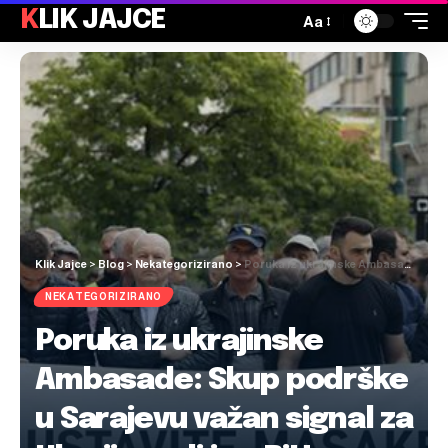
KLIK JAJCE
Aa
Klik Jajce
>
Blog
>
Nekategorizirano
>
Poruka iz ukrajinske Ambasade: Skup podrške u Sarajevu važan signal za Ukrajinu, ali i za BiH
NEKATEGORIZIRANO
Poruka iz ukrajinske
Ambasade: Skup podrške
u Sarajevu važan signal za