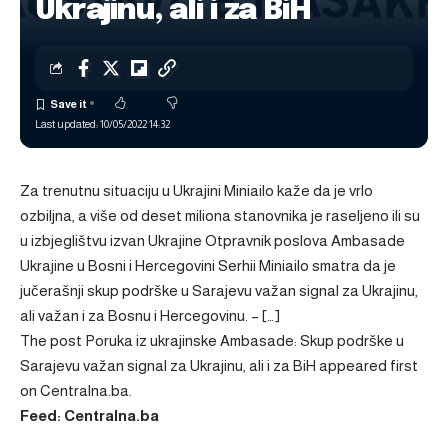
Ukrajinu, ali i za BiH
Last updated: 10/05/2022 14:32
Za trenutnu situaciju u Ukrajini Miniailo kaže da je vrlo
ozbiljna, a više od deset miliona stanovnika je raseljeno ili su
u izbjeglištvu izvan Ukrajine Otpravnik poslova Ambasade
Ukrajine u Bosni i Hercegovini Serhii Miniailo smatra da je
jučerašnji skup podrške u Sarajevu važan signal za Ukrajinu,
ali važan i za Bosnu i Hercegovinu. – […]
The post
Poruka iz ukrajinske Ambasade: Skup podrške u
Sarajevu važan signal za Ukrajinu, ali i za BiH
appeared first
on
Centralna.ba
.
Feed: Centralna.ba