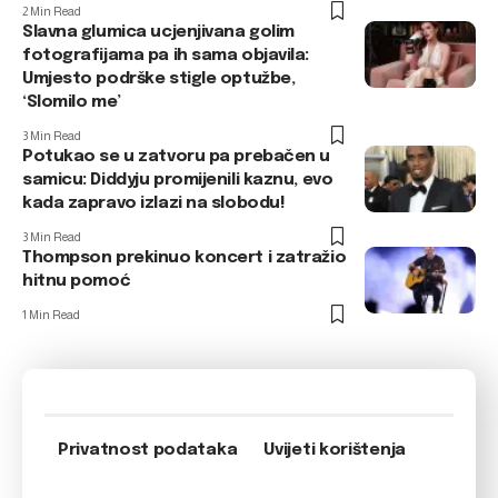
2 Min Read
Slavna glumica ucjenjivana golim
fotografijama pa ih sama objavila:
Umjesto podrške stigle optužbe,
‘Slomilo me’
3 Min Read
Potukao se u zatvoru pa prebačen u
samicu: Diddyju promijenili kaznu, evo
kada zapravo izlazi na slobodu!
3 Min Read
Thompson prekinuo koncert i zatražio
hitnu pomoć
1 Min Read
Privatnost podataka
Uvijeti korištenja