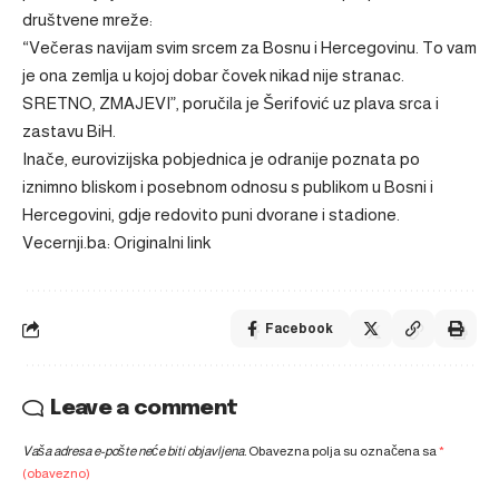
društvene mreže:
“Večeras navijam svim srcem za Bosnu i Hercegovinu. To vam
je ona zemlja u kojoj dobar čovek nikad nije stranac.
SRETNO, ZMAJEVI”, poručila je Šerifović uz plava srca i
zastavu BiH.
Inače, eurovizijska pobjednica je odranije poznata po
iznimno bliskom i posebnom odnosu s publikom u Bosni i
Hercegovini, gdje redovito puni dvorane i stadione.
Vecernji.ba: Originalni link
Facebook
Leave a comment
Vaša adresa e-pošte neće biti objavljena.
Obavezna polja su označena sa
*
(obavezno)