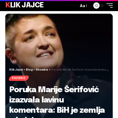
KLIK JAJCE
Aa
Klik Jajce
>
Blog
>
Showbiz
>
Poruka Marije Šerifović izazvala lavinu komentara: BiH je zemlja u kojoj…
SHOWBIZ
Poruka Marije Šerifović
izazvala lavinu
komentara: BiH je zemlja