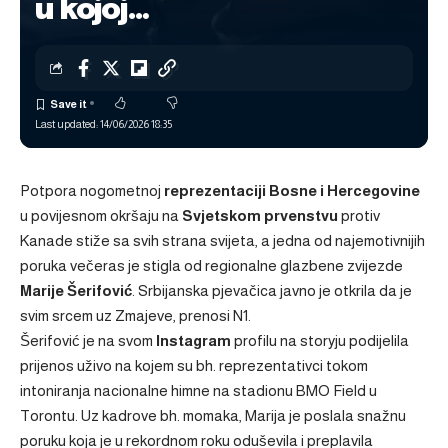
u kojoj…
Last updated: 14/06/2026 18:35
Potpora nogometnoj
reprezentaciji Bosne i Hercegovine
u povijesnom okršaju na
Svjetskom prvenstvu
protiv
Kanade stiže sa svih strana svijeta, a jedna od najemotivnijih
poruka večeras je stigla od regionalne glazbene zvijezde
Marije Šerifović
. Srbijanska pjevačica javno je otkrila da je
svim srcem uz Zmajeve, prenosi
N1.
Šerifović je na svom
Instagram
profilu na storyju podijelila
prijenos uživo na kojem su bh. reprezentativci tokom
intoniranja nacionalne himne na stadionu BMO Field u
Torontu. Uz kadrove bh. momaka, Marija je poslala snažnu
poruku koja je u rekordnom roku oduševila i preplavila