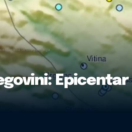
centar kod Širokog Brijega
govini: Epicentar