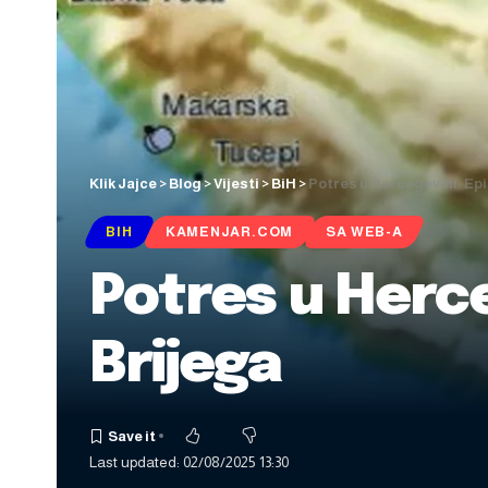
Klik Jajce
>
Blog
>
Vijesti
>
BiH
>
Potres u Hercegovini: Epi
BIH
KAMENJAR.COM
SA WEB-A
Potres u Herce
Brijega
Last updated: 02/08/2025 13:30