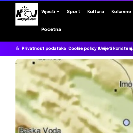
Vijesti
Sport
Kultura
Kolumne
Pocetna
Privatnost podataka
Cookie policy
Uvijeti korištenj