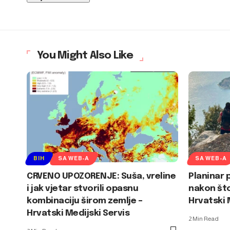
You Might Also Like
BIH
SA WEB-A
SA WEB-A
CRVENO UPOZORENJE: Suša, vreline
Planinar 
i jak vjetar stvorili opasnu
nakon što
kombinaciju širom zemlje –
Hrvatski 
Hrvatski Medijski Servis
2 Min Read