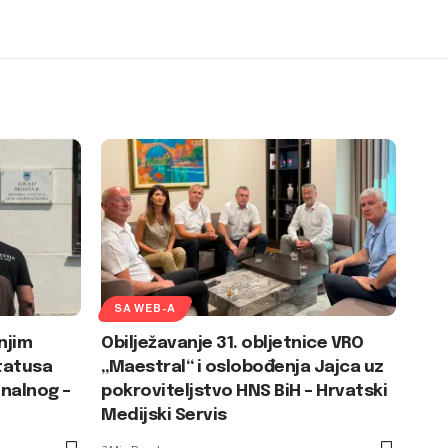
SA WEB-A
njim
Obilježavanje 31. obljetnice VRO
tatusa
„Maestral“ i oslobođenja Jajca uz
nalnog –
pokroviteljstvo HNS BiH – Hrvatski
Medijski Servis