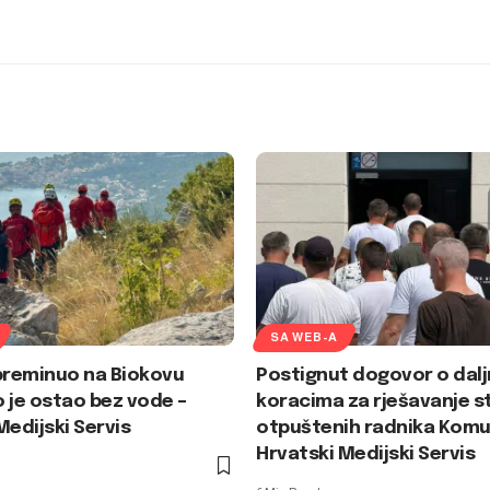
SA WEB-A
preminuo na Biokovu
Postignut dogovor o dalj
 je ostao bez vode –
koracima za rješavanje s
Medijski Servis
otpuštenih radnika Komu
Hrvatski Medijski Servis