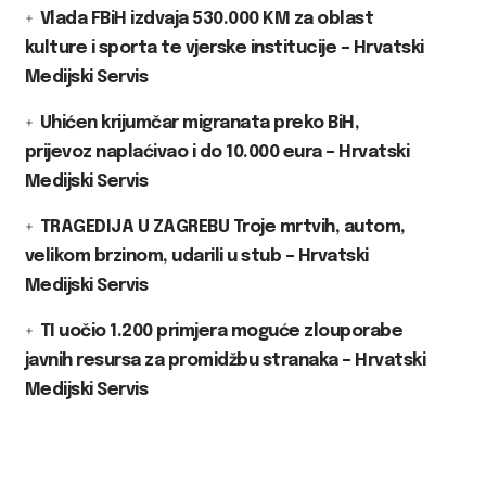
Vlada FBiH izdvaja 530.000 KM za oblast
kulture i sporta te vjerske institucije – Hrvatski
Medijski Servis
Uhićen krijumčar migranata preko BiH,
prijevoz naplaćivao i do 10.000 eura – Hrvatski
Medijski Servis
TRAGEDIJA U ZAGREBU Troje mrtvih, autom,
velikom brzinom, udarili u stub – Hrvatski
Medijski Servis
TI uočio 1.200 primjera moguće zlouporabe
javnih resursa za promidžbu stranaka – Hrvatski
Medijski Servis