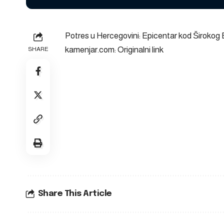
Potres u Hercegovini: Epicentar kod Širokog 
kamenjar.com: Originalni link
SHARE
Share This Article