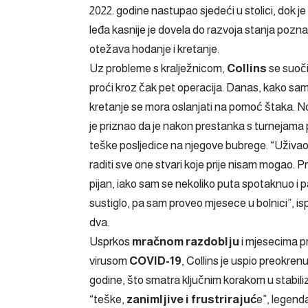
2022. godine nastupao sjedeći u stolici, dok j
leđa kasnije je dovela do razvoja stanja pozn
otežava hodanje i kretanje.
Uz probleme s kralježnicom,
Collins
se suoči
proći kroz čak pet operacija. Danas, kako sam
kretanje se mora oslanjati na pomoć štaka. No, 
je priznao da je nakon prestanka s turnejama 
teške posljedice na njegove bubrege. “Uživao
raditi sve one stvari koje prije nisam mogao.
pijan, iako sam se nekoliko puta spotaknuo i pao
sustiglo, pa sam proveo mjesece u bolnici”, ispr
dva.
Usprkos
mračnom razdoblju
i mjesecima pr
virusom
COVID-19
, Collins je uspio preokrenu
godine, što smatra ključnim korakom u stabiliz
“teške,
zanimljive i frustrirajuć
e”, legenda