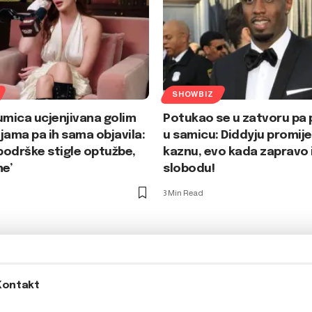
SHOWBIZ
umica ucjenjivana golim
Potukao se u zatvoru pa
jama pa ih sama objavila:
u samicu: Diddyju promijen
odrške stigle optužbe,
kaznu, evo kada zapravo i
me’
slobodu!
3 Min Read
Kontakt