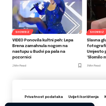
SHOWBIZ
SHOWBIZ
VIDEO Ponovila kultni peh: Lepa
Slavna gl
Brena zamahnula nogom na
fotografi
nastupu u Budvi pa pala na
Umjesto p
pozornici
‘Slomilo 
2 Min Read
3 Min Read
Privatnost podataka
Uvijeti korištenja