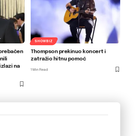
SHOWBIZ
 prebačen
Thompson prekinuo koncert i
ili
zatražio hitnu pomoć
zlazi na
1 Min Read