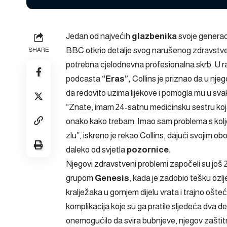
Jedan od najvećih
glazbenika
svoje generac
BBC otkrio detalje svog narušenog zdravstven
SHARE
potrebna cjelodnevna profesionalna skrb. U r
podcasta
“Eras”,
Collins je priznao da u nje
da redovito uzima lijekove i pomogla mu u sv
“Znate, imam 24-satnu medicinsku sestru koja
onako kako trebam. Imao sam problema s kolj
zlu”, iskreno je rekao Collins, dajući svojim ob
daleko od svjetla
pozornice.
Njegovi zdravstveni problemi započeli su još 
grupom
Genesis
, kada je zadobio tešku ozl
kralježaka u gornjem dijelu vrata i trajno ošt
komplikacija koje su ga pratile sljedeća dva d
onemogućilo da svira bubnjeve, njegov zaštitn