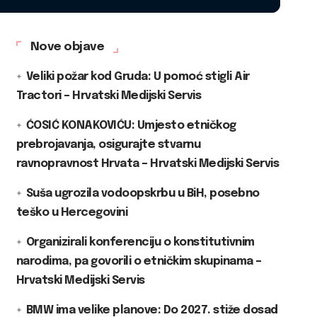
Nove objave
Veliki požar kod Gruda: U pomoć stigli Air
Tractori – Hrvatski Medijski Servis
ĆOSIĆ KONAKOVIĆU: Umjesto etničkog
prebrojavanja, osigurajte stvarnu
ravnopravnost Hrvata – Hrvatski Medijski Servis
Suša ugrozila vodoopskrbu u BiH, posebno
teško u Hercegovini
Organizirali konferenciju o konstitutivnim
narodima, pa govorili o etničkim skupinama –
Hrvatski Medijski Servis
BMW ima velike planove: Do 2027. stiže dosad