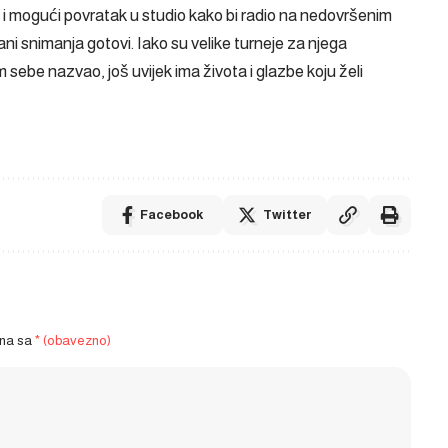
k i mogući povratak u studio kako bi radio na nedovršenim
dani snimanja gotovi. Iako su velike turneje za njega
m sebe nazvao, još uvijek ima života i glazbe koju želi
Facebook
Twitter
ena sa
* (obavezno)