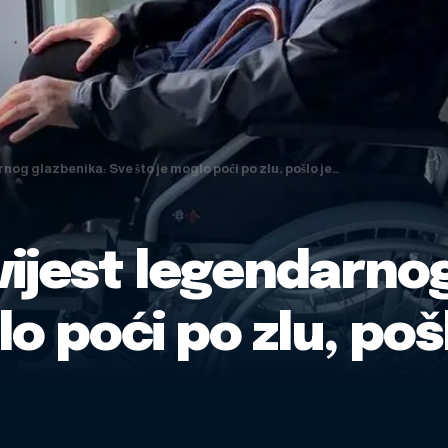
og glazbenika: Sve što je moglo poći po zlu, pošlo je…
vijest legendarnog
o poći po zlu, poš