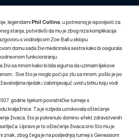
ije, legendarni
Phil Collins
, u potresnoj je ispovijesti za
og stanja, potvrdivši da mu je zbog niza komplikacija
azgovoru s voditeljicom Zoe Ball u sklopu
govom domu sada živi medicinska sestra kako bi osigurala
akodnevnom funkcioniranju.
 živi sa mnom kako bi bila sigurna da uzimam lijekove
enom… Sve što je moglo poći po zlu sa mnom, pošlo je po
ožavateljima rijedak i zabrinjavajuć uvid u bitku koju vodi
2007. godine tijekom povratničke turneje s
jedu kralježnice. Ta je ozljeda uzrokovala oštećenje
ećenje živaca, što je pokrenulo domino-efekt zdravstvenih
esetljeća. Upravo je to oštećenje živaca ono što mu je
i znak, zbog čega je na posljednjoj turneji s Genesisom