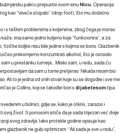
e bubnjarsku palicu prepustio svom sinu
Nicu.
Operacija
atog kao “viseće stopalo” (drop foot), što mu dodatno
o i s teškim problemima s koljenima, zbog čega je morao
 kaže, ima samo jedno koljeno koje “funkcionira”, a za
fizičke boljke nisu bile jedine s kojima se borio. Glazbenik
počeo prekomjerno konzumirati alkohol, što je ostavilo
 sam u prestanku turneja… Mislio sam, u redu, sada ću
 Pretpostavljam da sam u tome pretjerao. Nikada nisam bio
. Ali to je jedna od onih stvari koje su se dogodile i sve me
ičao je Collins, koji se također bori s
dijabetesom
tipa
ovedenim u bolnici, gdje se, kako je otkrio, zarazio i
ti svoj život. S ponosom ističe da je sada trijezan već dvije
aciji svog zdravlja. Iako protekle godine opisuje kao
rni glazbenik ne gubi optimizam. “Ali sada je sve u redu”,