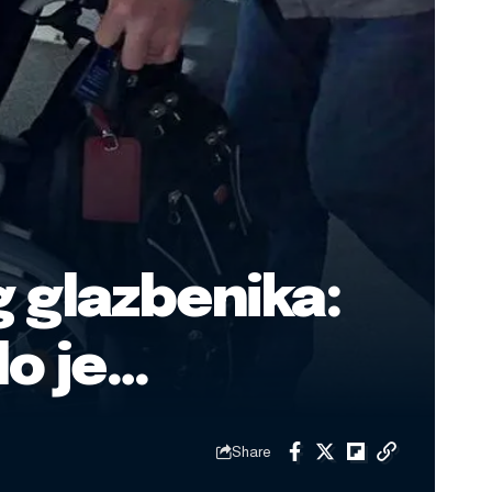
 glazbenika:
lo je…
Share