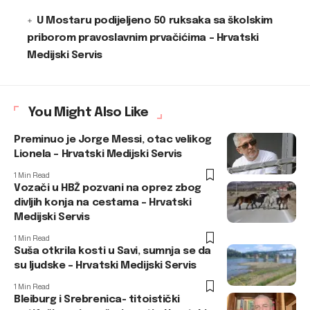
U Mostaru podijeljeno 50 ruksaka sa školskim
priborom pravoslavnim prvačićima – Hrvatski
Medijski Servis
You Might Also Like
Preminuo je Jorge Messi, otac velikog
Lionela – Hrvatski Medijski Servis
1 Min Read
Vozači u HBŽ pozvani na oprez zbog
divljih konja na cestama – Hrvatski
Medijski Servis
1 Min Read
Suša otkrila kosti u Savi, sumnja se da
su ljudske – Hrvatski Medijski Servis
1 Min Read
Bleiburg i Srebrenica- titoistički