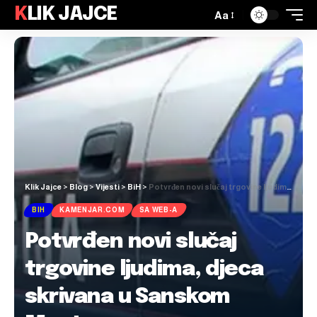
KLIK JAJCE
Aa
Klik Jajce
>
Blog
>
Vijesti
>
BiH
>
Potvrđen novi slučaj trgovine ljudima, djeca skrivana u Sanskom Mostu
BIH
KAMENJAR.COM
SA WEB-A
Potvrđen novi slučaj
trgovine ljudima, djeca
skrivana u Sanskom