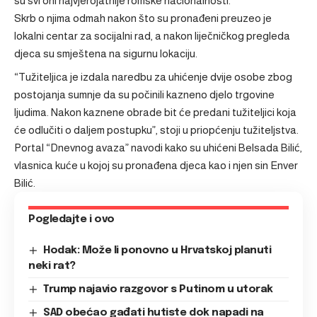
su svi oni najvjerojatnije romske nacionalnosti.
Skrb o njima odmah nakon što su pronađeni preuzeo je
lokalni centar za socijalni rad, a nakon liječničkog pregleda
djeca su smještena na sigurnu lokaciju.
“Tužiteljica je izdala naredbu za uhićenje dvije osobe zbog
postojanja sumnje da su počinili kazneno djelo trgovine
ljudima. Nakon kaznene obrade bit će predani tužiteljici koja
će odlučiti o daljem postupku”, stoji u priopćenju tužiteljstva.
Portal “Dnevnog avaza” navodi kako su uhićeni Belsada Bilić,
vlasnica kuće u kojoj su pronađena djeca kao i njen sin Enver
Bilić.
Pogledajte i ovo
Hodak: Može li ponovno u Hrvatskoj planuti
neki rat?
Trump najavio razgovor s Putinom u utorak
SAD obećao gađati hutiste dok napadi na