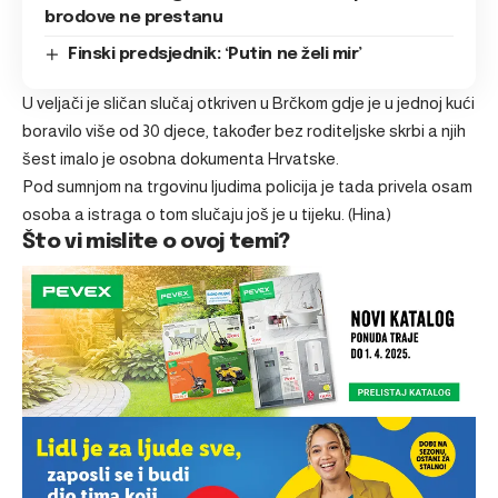
brodove ne prestanu
Finski predsjednik: ‘Putin ne želi mir’
U veljači je sličan slučaj otkriven u Brčkom gdje je u jednoj kući
boravilo više od 30 djece, također bez roditeljske skrbi a njih
šest imalo je osobna dokumenta Hrvatske.
Pod sumnjom na trgovinu ljudima policija je tada privela osam
osoba a istraga o tom slučaju još je u tijeku. (Hina)
Što vi mislite o ovoj temi?