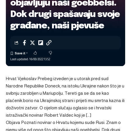
objavljuju naši goebbelsi.
Dok drugi spašavaju svoje
građane, naši pjevuše
Last updated: 16/08/2022 13:52
Hrvat Vjekoslav Prebeg izveden je u utorak pred sud
Narodne Republike Doneck, na istoku Ukrajine nakon što je u
svibnju zarobljen u Mariupolju. Tereti ga se da se kao
plaćenik borio na Ukrajinskoj strani i prijeti mu smrtna kazna ili
doživotni zatvor. O cijelom slučaju oglasio se i hrvatski
istraživački novinar Robert Valdec koji je […]
Objava
Poznati novinar o Hrvatu kojemu sude Rusi: Znam o
njemu više od onog što objavljuju naši goebbelsi. Dok drugi