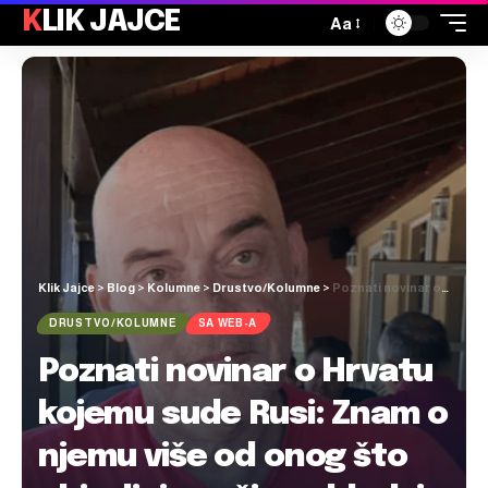
KLIK JAJCE
Aa
Klik Jajce
>
Blog
>
Kolumne
>
Drustvo/Kolumne
>
Poznati novinar o Hrvatu kojemu sude Rusi: Znam o njemu više od onog što objavljuju naši goebbelsi. Dok drugi spašavaju svoje građane, naši pjevuše
DRUSTVO/KOLUMNE
SA WEB-A
Poznati novinar o Hrvatu
kojemu sude Rusi: Znam o
njemu više od onog što