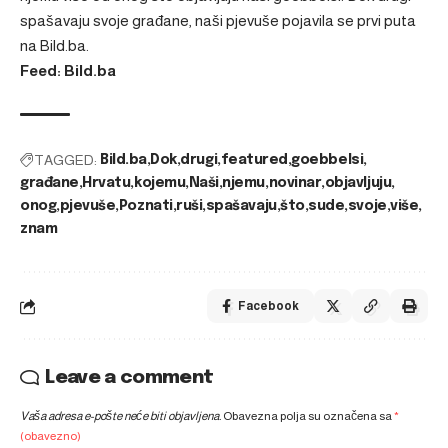
spašavaju svoje građane, naši pjevuše
pojavila se prvi puta
na
Bild.ba
.
Feed: Bild.ba
TAGGED:
Bild.ba
Dok
drugi
featured
goebbelsi
građane
Hrvatu
kojemu
Naši
njemu
novinar
objavljuju
onog
pjevuše
Poznati
ruši
spašavaju
što
sude
svoje
više
znam
Facebook
Leave a comment
Vaša adresa e-pošte neće biti objavljena.
Obavezna polja su označena sa
*
(obavezno)