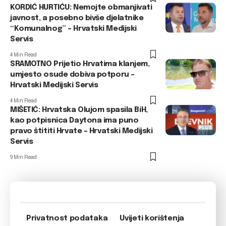
KORDIĆ HURTIĆU: Nemojte obmanjivati
javnost, a posebno bivše djelatnike
“Komunalnog” – Hrvatski Medijski
Servis
4 Min Read
SRAMOTNO Prijetio Hrvatima klanjem,
umjesto osude dobiva potporu –
Hrvatski Medijski Servis
4 Min Read
MIŠETIĆ: Hrvatska Olujom spasila BiH,
kao potpisnica Daytona ima puno
pravo štititi Hrvate – Hrvatski Medijski
Servis
9 Min Read
Privatnost podataka
Uvijeti korištenja