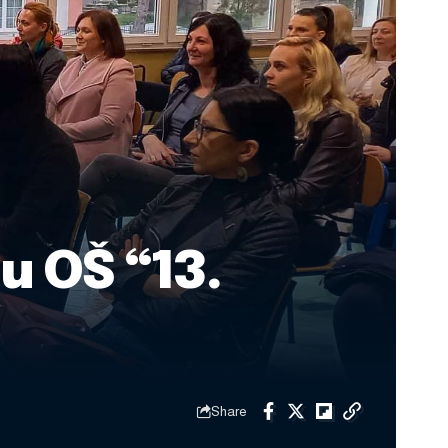
u OŠ “13.
Share