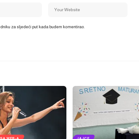
ledniku za sljedeći put kada budem komentirao.
SA WEB-A
JAJCE