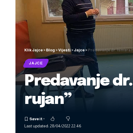
Klik Jajce
>
Blog
>
Vijesti
>
Jajce
>
Predavanje dr. Ismara Ha
JAJCE
Predavanje dr.
rujan”
Last updated: 28/04/2022 22:46