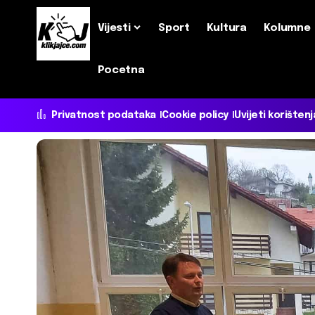
Vijesti
Sport
Kultura
Kolumne
Pocetna
Privatnost podataka
Cookie policy
Uvijeti korištenj