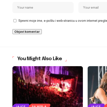
Spremi moje ime, e-poštu i web-stranicu u ovom internet preg
You Might Also Like
JAJCE
SA WEB-A
JAJCE