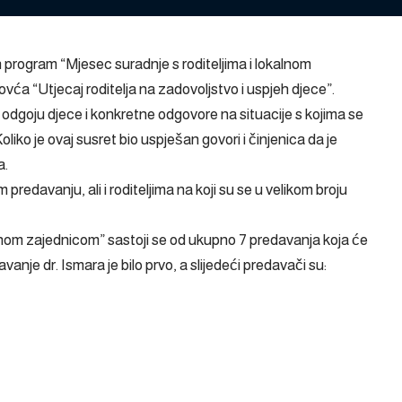
n program “Mjesec suradnje s roditeljima i lokalnom
ovća “Utjecaj roditelja na zadovoljstvo i uspjeh djece”.
 o odgoju djece i konkretne odgovore na situacije s kojima se
iko je ovaj susret bio uspješan govori i činjenica da je
a.
 predavanju, ali i roditeljima na koji su se u velikom broju
alnom zajednicom” sastoji se od ukupno 7 predavanja koja će
anje dr. Ismara je bilo prvo, a slijedeći predavači su: