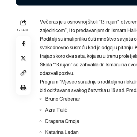
Večeras je u osnovnoj školi “13. rujan” otvore
zajednicom”, i to predavanjem dr. Ismara Halil
SHARE
Roditelji su imali priliku čuti mnoštvo savjeta
svakodnevno susreću kad je odgoj u pitanju. Kol
trajao skoro dva sata, koja su u trenu proletjel
Škola “13.rujan” se zahvalila dr. Ismaru na ovom
odazvali pozivu.
Program “Mjesec suradnje s roditeljima i lok
biti održavana svakog četvrtka u 18 sati. Predav
Bruno Grebenar
Azra Talić
Dragana Crnoja
Katarina Ladan