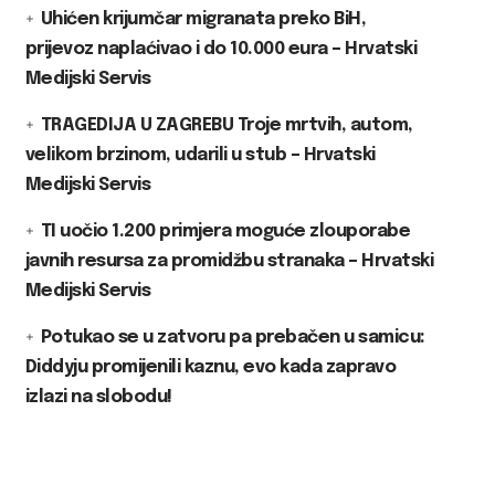
Uhićen krijumčar migranata preko BiH,
prijevoz naplaćivao i do 10.000 eura – Hrvatski
Medijski Servis
TRAGEDIJA U ZAGREBU Troje mrtvih, autom,
velikom brzinom, udarili u stub – Hrvatski
Medijski Servis
TI uočio 1.200 primjera moguće zlouporabe
javnih resursa za promidžbu stranaka – Hrvatski
Medijski Servis
Potukao se u zatvoru pa prebačen u samicu:
Diddyju promijenili kaznu, evo kada zapravo
izlazi na slobodu!