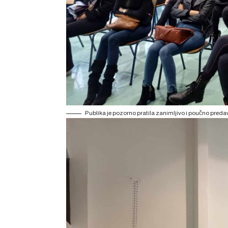
Publika je pozorno pratila zanimljivo i poučno preda