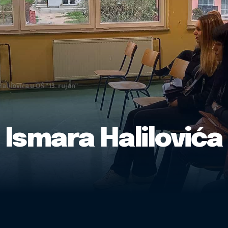
lilovića u OŠ “13. rujan”
 Ismara Halilovića 