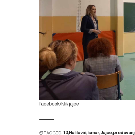
facebook/klik jajce
TAGGED:
13
Halilović
Ismar
Jajce
predavanj