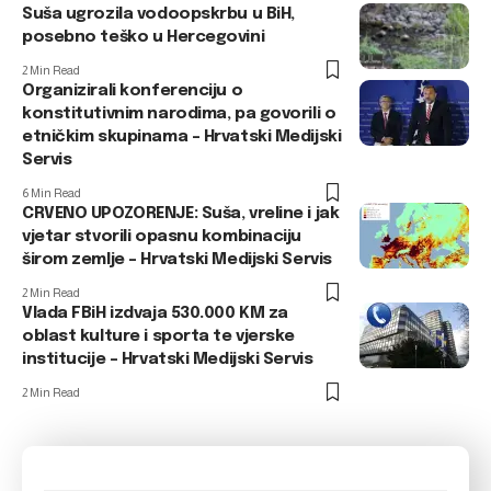
Suša ugrozila vodoopskrbu u BiH,
posebno teško u Hercegovini
2 Min Read
Organizirali konferenciju o
konstitutivnim narodima, pa govorili o
etničkim skupinama – Hrvatski Medijski
Servis
6 Min Read
CRVENO UPOZORENJE: Suša, vreline i jak
vjetar stvorili opasnu kombinaciju
širom zemlje – Hrvatski Medijski Servis
2 Min Read
Vlada FBiH izdvaja 530.000 KM za
oblast kulture i sporta te vjerske
institucije – Hrvatski Medijski Servis
2 Min Read