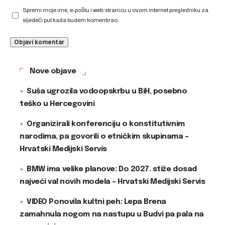
Spremi moje ime, e-poštu i web-stranicu u ovom internet pregledniku za
sljedeći put kada budem komentirao.
Nove objave
Suša ugrozila vodoopskrbu u BiH, posebno
teško u Hercegovini
Organizirali konferenciju o konstitutivnim
narodima, pa govorili o etničkim skupinama –
Hrvatski Medijski Servis
BMW ima velike planove: Do 2027. stiže dosad
najveći val novih modela – Hrvatski Medijski Servis
VIDEO Ponovila kultni peh: Lepa Brena
zamahnula nogom na nastupu u Budvi pa pala na