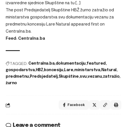
izvanredne sjednice Skupštine na tu […]
The post
Predsjedatelj Skupštine HBŽ žurno zatražio od
ministarstva gospodarstva svu dokumentaciju vezanu za
predmetnu koncesiju Lare Natural
appeared first on
Centralna.ba
.
Feed: Centralna.ba
TAGGED:
Centralna.ba
dokumentaciju
featured
gospodarstva
HBŽ
koncesiju
Lare
ministarstva
Natural
predmetnu
Predsjedatelj
Skupštine
svu
vezanu
zatražio
žurno
Facebook
Leave a comment