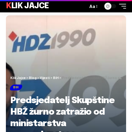
KLIK JAJCE
Aa
Klik Jajce
>
Blog
>
Vijesti
>
BiH
>
Predsjedatelj Skupštine HBŽ žurno zatražio od ministarstva gospodarstva svu dokumentaciju vezanu za predmetnu koncesiju Lare Natural
BIH
Predsjedatelj Skupštine
HBŽ žurno zatražio od
ministarstva