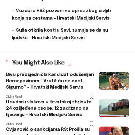
Vozači u HBŽ pozvani na oprez zbog divljih
konja na cestama – Hrvatski Medijski Servis
Suša otkrila kosti u Savi, sumnja se da su
ljudske – Hrvatski Medijski Servis
You Might Also Like
Bivši predsjednički kandidat oduševljen
Hercegovinom: “Vratit ću se opet.
Sigurno” – Hrvatski Medijski Servis
2 Min Read
U sudaru vlakova u Hrvatskoj zbrinute
24 ozlijeđene osobe, 12 zadržano na
liječenju – Hrvatski Medijski Servis
2 Min Read
Cvijanović o sankcijama RS: Prošla su