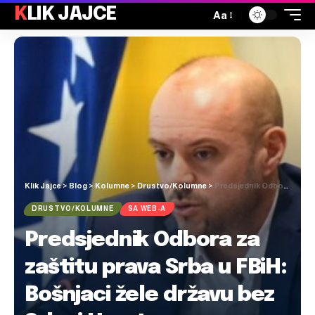
KLIK JAJCE
Aa
Klik Jajce
>
Blog
>
Kolumne
>
Drustvo/Kolumne
>
Predsjednik Odbora za zaštitu prava Srba u FBiH: Bošnjaci žele državu bez Srba i Hrvata
DRUSTVO/KOLUMNE
SA WEB-A
Predsjednik Odbora za
zaštitu prava Srba u FBiH:
Bošnjaci žele državu bez