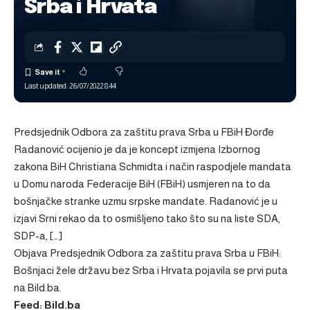
Srba i Hrvata
Last updated: 26/07/2022 8:44
Predsjednik Odbora za zaštitu prava Srba u FBiH Đorđe
Radanović ocijenio je da je koncept izmjena Izbornog
zakona BiH Christiana Schmidta i način raspodjele mandata
u Domu naroda Federacije BiH (FBiH) usmjeren na to da
bošnjačke stranke uzmu srpske mandate. Radanović je u
izjavi Srni rekao da to osmišljeno tako što su na liste SDA,
SDP-a, […]
Objava
Predsjednik Odbora za zaštitu prava Srba u FBiH:
Bošnjaci žele državu bez Srba i Hrvata
pojavila se prvi puta
na
Bild.ba
.
Feed: Bild.ba