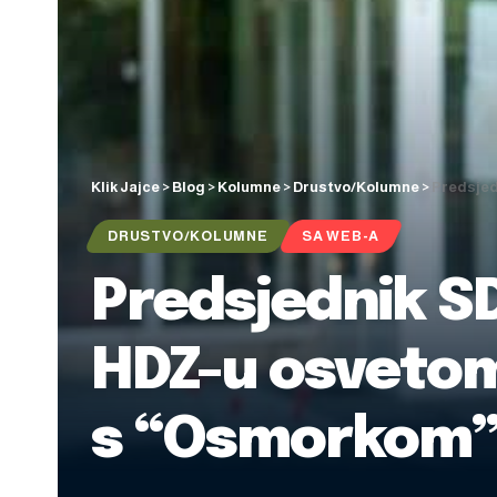
Klik Jajce
>
Blog
>
Kolumne
>
Drustvo/Kolumne
>
Predsjed
DRUSTVO/KOLUMNE
SA WEB-A
Predsjednik SD
HDZ-u osvetom 
s “Osmorkom” 