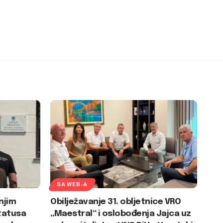
SA WEB-A
njim
Obilježavanje 31. obljetnice VRO
tatusa
„Maestral“ i oslobođenja Jajca uz