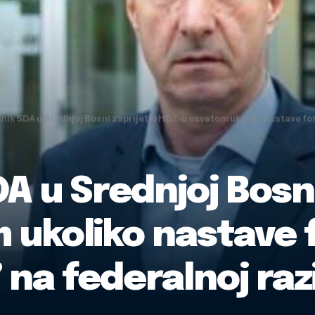
nik SDA u Srednjoj Bosni zaprijetio HDZ-u osvetom ukoliko nastave for
A u Srednjoj Bosni
ukoliko nastave f
na federalnoj razi