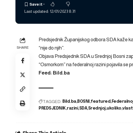
Last updated: 12/01/2023 8:31
Predsjednik Županijskog odbora SDA kaže kako o
“nije do njih”.
SHARE
Objava
Predsjednik SDA u Srednjoj Bosni zapr
“Osmorkom” na federalnoj razini
pojavila se p
Feed: Bild.ba
TAGGED:
Bild.ba
BOSNI
featured
Federalno
PREDSJEDNIK
razini
SDA
Srednjoj
ukoliko
vlast