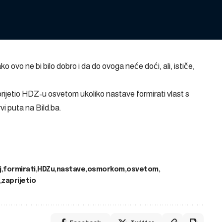
vo ne bi bilo dobro i da do ovoga neće doći, ali, ističe,
ijetio HDZ-u osvetom ukoliko nastave formirati vlast s
rvi puta na
Bild.ba
.
j
formirati
HDZu
nastave
osmorkom
osvetom
zaprijetio