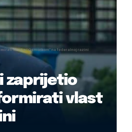
mirati vlast s “Osmorkom” na federalnoj razini
 zaprijetio
ormirati vlast
ni