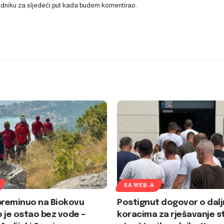
ledniku za sljedeći put kada budem komentirao.
SA WEB-A
preminuo na Biokovu
Postignut dogovor o dalj
 je ostao bez vode –
koracima za rješavanje s