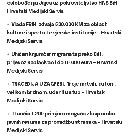
oslobođenja Jajca uz pokroviteljstvo HNS BiH –
Hrvatski Medijski Servis
Vlada FBiH izdvaja 530.000 KM za oblast
kulture i sporta te vjerske institucije – Hrvatski
Medijski Servis
Uhićen krijumčar migranata preko BiH,
prijevoz naplaćivao i do 10.000 eura – Hrvatski
Medijski Servis
TRAGEDIJA U ZAGREBU Troje mrtvih, autom,
velikom brzinom, udarili u stub – Hrvatski
Medijski Servis
TI uočio 1.200 primjera moguće zlouporabe
javnih resursa za promidžbu stranaka – Hrvatski
Medijski Servis