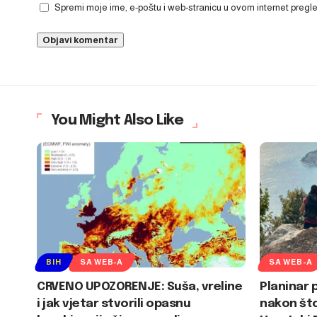
Spremi moje ime, e-poštu i web-stranicu u ovom internet preg
You Might Also Like
BIH
SA WEB-A
SA WEB-A
CRVENO UPOZORENJE: Suša, vreline
Planinar 
i jak vjetar stvorili opasnu
nakon što