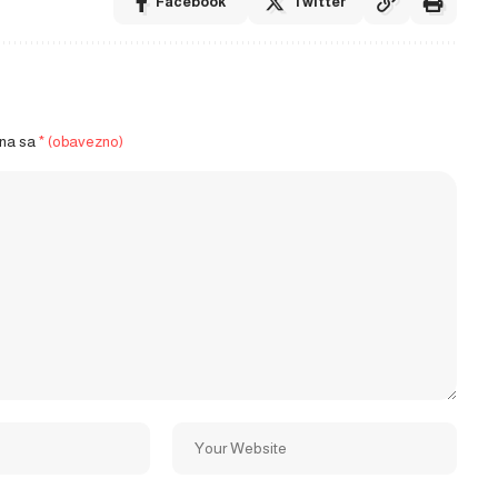
Facebook
Twitter
ena sa
* (obavezno)