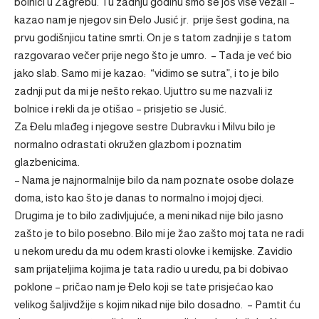
bolnici u Zagrebu. Tu zadnju godinu smo se još više vezali –
kazao nam je njegov sin Đelo Jusić jr. prije šest godina, na
prvu godišnjicu tatine smrti. On je s tatom zadnji je s tatom
razgovarao večer prije nego što je umro. – Tada je već bio
jako slab. Samo mi je kazao: “vidimo se sutra”, i to je bilo
zadnji put da mi je nešto rekao. Ujuttro su me nazvali iz
bolnice i rekli da je otišao – prisjetio se Jusić.
Za Đelu mlađeg i njegove sestre Dubravku i Milvu bilo je
normalno odrastati okružen glazbom i poznatim
glazbenicima.
– Nama je najnormalnije bilo da nam poznate osobe dolaze
doma, isto kao što je danas to normalno i mojoj djeci.
Drugima je to bilo zadivljujuće, a meni nikad nije bilo jasno
zašto je to bilo posebno. Bilo mi je žao zašto moj tata ne radi
u nekom uredu da mu odem krasti olovke i kemijske. Zavidio
sam prijateljima kojima je tata radio u uredu, pa bi dobivao
poklone – pričao nam je Đelo koji se tate prisjećao kao
velikog šaljivdžije s kojim nikad nije bilo dosadno. – Pamtit ću