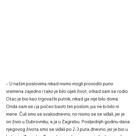
– U našim poslovima nikad nismo mogli provoditi puno
vremena zajedno i tako je bilo cijeli život, otkad sam se rodio.
Otac je bio kao trgovački putnik, nikad ga nije bilo doma.
Onda sam se i ja počeo baviti tim poslom, pa ne bi bilo ni
mene. Čuli smo se svakodnevno, no nismo se se viđali, jer je
on živio u Dubrovniku, a ja u Zagrebu. Posljednjih godinu dana
njegovog života smo se viđali po 2-3 puta dnevno, jer je bio u