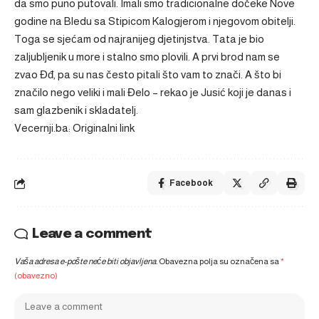
da smo puno putovali. Imali smo tradicionalne dočeke Nove
godine na Bledu sa Stipicom Kalogjerom i njegovom obitelji.
Toga se sjećam od najranijeg djetinjstva. Tata je bio
zaljubljenik u more i stalno smo plovili. A prvi brod nam se
zvao Đđ, pa su nas često pitali što vam to znači. A što bi
značilo nego veliki i mali Đelo – rekao je Jusić koji je danas i
sam glazbenik i skladatelj.
Vecernji.ba: Originalni link
Facebook
Leave a comment
Vaša adresa e-pošte neće biti objavljena.
Obavezna polja su označena sa
*
(obavezno)