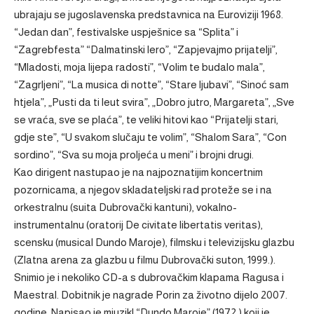
ubrajaju se jugoslavenska predstavnica na Euroviziji 1968.
“Jedan dan”, festivalske uspješnice sa “Splita” i
“Zagrebfesta” “Dalmatinski lero”, “Zapjevajmo prijatelji”,
“Mladosti, moja lijepa radosti”, “Volim te budalo mala”,
“Zagrljeni”, “La musica di notte”, “Stare ljubavi”, “Sinoć sam
htjela”, „Pusti da ti leut svira”, „Dobro jutro, Margareta”, „Sve
se vraća, sve se plaća”, te veliki hitovi kao “Prijatelji stari,
gdje ste”, “U svakom slučaju te volim”, “Shalom Sara”, “Con
sordino”, “Sva su moja proljeća u meni” i brojni drugi.
Kao dirigent nastupao je na najpoznatijim koncertnim
pozornicama, a njegov skladateljski rad proteže se i na
orkestralnu (suita Dubrovački kantuni), vokalno-
instrumentalnu (oratorij De civitate libertatis veritas),
scensku (musical Dundo Maroje), filmsku i televizijsku glazbu
(Zlatna arena za glazbu u filmu Dubrovački suton, 1999.).
Snimio je i nekoliko CD-a s dubrovačkim klapama Ragusa i
Maestral. Dobitnik je nagrade Porin za životno dijelo 2007.
godine. Napisao je mjuzikl “Dundo Maroje” (1972.) koji je