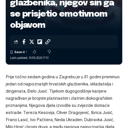
glazbenika, njegov sin ga
se prisjetio emotivnom
objavom
Last updated: 31/05/2026 17:51
Prije točno sedam godina u Zagrebu je u 81. godini preminuo
jedan od najpoznatijih hrvatskih glazbenika, skladatelja i
dirigenata, Đelo Jusić. Tijekom dugogodišnje karijere
nagrađivan je brojnim platinastim i zlatnim diskografskim
priznanjima. Njegova djela izvodile su zvijezde domaće
estrade: Tereza Kesovija, Oliver Dragojević, Ibrica Jusić,
Frano Lasić, Ivo Pattiera, Neda Ukraden, Dubravka Jusić,
Milo Hrnić i brojni drugi, a među njegova najpoznatija djela