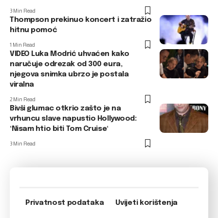
3 Min Read
Thompson prekinuo koncert i zatražio
hitnu pomoć
1 Min Read
VIDEO Luka Modrić uhvaćen kako
naručuje odrezak od 300 eura,
njegova snimka ubrzo je postala
viralna
2 Min Read
Bivši glumac otkrio zašto je na
vrhuncu slave napustio Hollywood:
‘Nisam htio biti Tom Cruise‘
3 Min Read
Privatnost podataka
Uvijeti korištenja