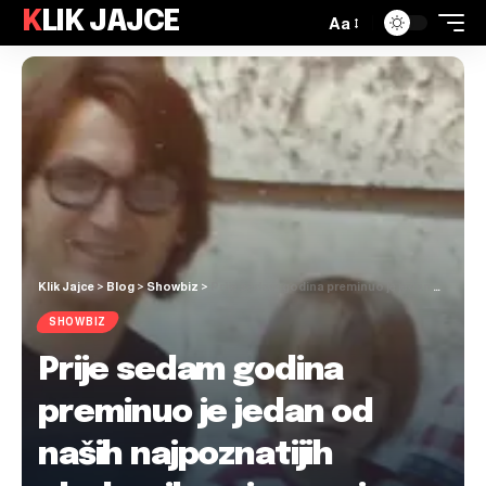
KLIK JAJCE
Aa
Klik Jajce
>
Blog
>
Showbiz
>
Prije sedam godina preminuo je jedan od naših najpoznatijih glazbenika, njegov sin ga se prisjetio emotivnom objavom
SHOWBIZ
Prije sedam godina
preminuo je jedan od
naših najpoznatijih