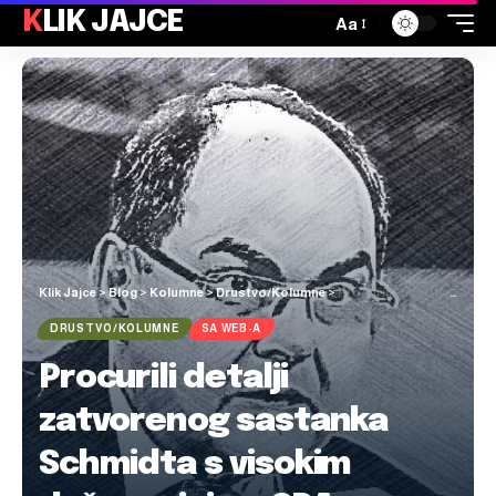
KLIK JAJCE
Aa
Klik Jajce
>
Blog
>
Kolumne
>
Drustvo/Kolumne
>
Procurili detalji zatvorenog sastanka Schmidta s visokim dužnosnicima SDA, evo što je tražio od njih
DRUSTVO/KOLUMNE
SA WEB-A
Procurili detalji
zatvorenog sastanka
Schmidta s visokim