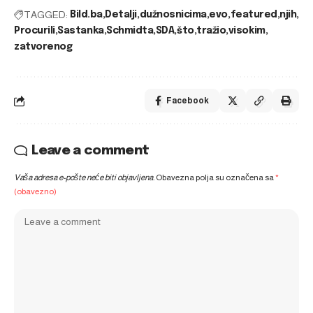
TAGGED:
Bild.ba
Detalji
dužnosnicima
evo
featured
njih
Procurili
Sastanka
Schmidta
SDA
što
tražio
visokim
zatvorenog
Facebook
Leave a comment
Vaša adresa e-pošte neće biti objavljena.
Obavezna polja su označena sa
*
(obavezno)