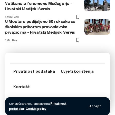
Vatikana o fenomenu Međugorja –
Hrvatski Medijski Servis
4 Min Read
U Mostaru podijeljeno 50 ruksaka sa
školskim priborom pravoslavnim
prvačićima – Hrvatski Medijski Servis
1 Min Read
Privatnost podataka
Uvijeti korištenja
Kontakt
Koristeći stranicu, pristajete na
Privatnost
Accept
podataka
i
Cookie policy
.