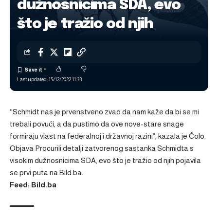
dužnosnicima SDA, evo
što je tražio od njih
Last updated: 15/12/2022 11:33
“Schmidt nas je prvenstveno zvao da nam kaže da bi se mi
trebali povući, a da pustimo da ove nove-stare snage
formiraju vlast na federalnoj i državnoj razini”, kazala je Čolo.
Objava
Procurili detalji zatvorenog sastanka Schmidta s
visokim dužnosnicima SDA, evo što je tražio od njih
pojavila
se prvi puta na
Bild.ba
.
Feed: Bild.ba