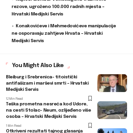
rezove, ugroženo 100.000 radnih mjesta –
Hrvatski Medijski Servis
Konakovićeve i Mehmedovićeve manipulacije
ne osporavaju zahtjeve Hrvata – Hrvatski
Medijski Servis
You Might Also Like
Bleiburg i Srebrenica- titoistički
antifašizam i marševi smrti – Hrvatski
Medijski Servis
12 Min Read
Teška prometna nesreća kod Udore,
na cesti Stolac- Neum, ozlijeđeno više
osoba – Hrvatski Medijski Servis
1 Min Read
Otkriveni rezultati tajnog glasanja