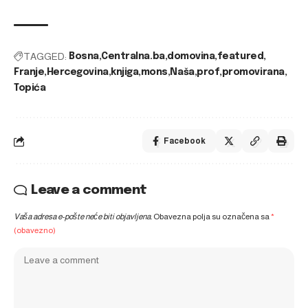
TAGGED:
Bosna
Centralna.ba
domovina
featured
Franje
Hercegovina
knjiga
mons
Naša
prof
promovirana
Topića
Facebook
Leave a comment
Vaša adresa e-pošte neće biti objavljena.
Obavezna polja su označena sa
*
(obavezno)