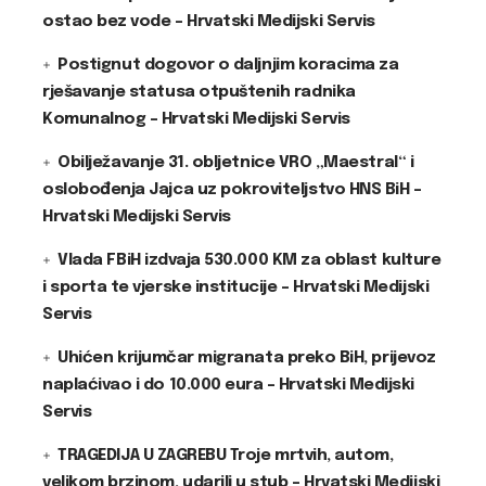
ostao bez vode – Hrvatski Medijski Servis
Postignut dogovor o daljnjim koracima za
rješavanje statusa otpuštenih radnika
Komunalnog – Hrvatski Medijski Servis
Obilježavanje 31. obljetnice VRO „Maestral“ i
oslobođenja Jajca uz pokroviteljstvo HNS BiH –
Hrvatski Medijski Servis
Vlada FBiH izdvaja 530.000 KM za oblast kulture
i sporta te vjerske institucije – Hrvatski Medijski
Servis
Uhićen krijumčar migranata preko BiH, prijevoz
naplaćivao i do 10.000 eura – Hrvatski Medijski
Servis
TRAGEDIJA U ZAGREBU Troje mrtvih, autom,
velikom brzinom, udarili u stub – Hrvatski Medijski