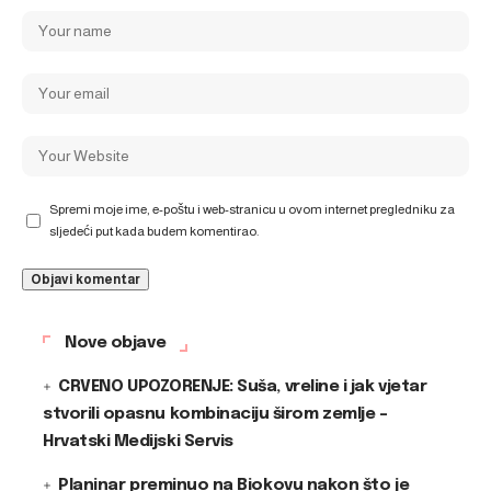
Spremi moje ime, e-poštu i web-stranicu u ovom internet pregledniku za
sljedeći put kada budem komentirao.
Nove objave
CRVENO UPOZORENJE: Suša, vreline i jak vjetar
stvorili opasnu kombinaciju širom zemlje –
Hrvatski Medijski Servis
Planinar preminuo na Biokovu nakon što je