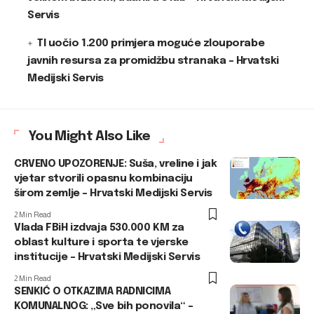
Servis
TI uočio 1.200 primjera moguće zlouporabe
javnih resursa za promidžbu stranaka – Hrvatski
Medijski Servis
You Might Also Like
CRVENO UPOZORENJE: Suša, vreline i jak
vjetar stvorili opasnu kombinaciju
širom zemlje – Hrvatski Medijski Servis
2 Min Read
Vlada FBiH izdvaja 530.000 KM za
oblast kulture i sporta te vjerske
institucije – Hrvatski Medijski Servis
2 Min Read
SENKIĆ O OTKAZIMA RADNICIMA
KOMUNALNOG: „Sve bih ponovila“ –