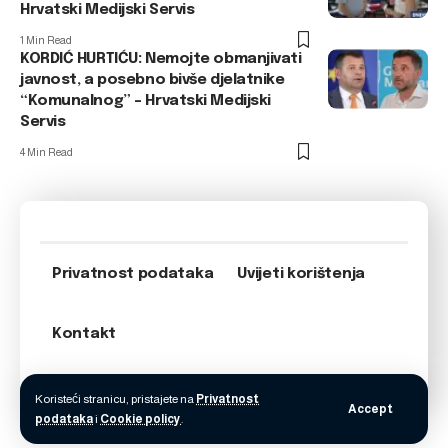
Hrvatski Medijski Servis
1 Min Read
KORDIĆ HURTIĆU: Nemojte obmanjivati
javnost, a posebno bivše djelatnike
“Komunalnog” – Hrvatski Medijski
Servis
4 Min Read
Privatnost podataka
Uvijeti korištenja
Kontakt
Koristeći stranicu, pristajete na
Privatnost
Accept
podataka
i
Cookie policy
.