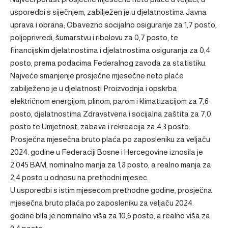
usporedbi s siječnjem, zabilježen je u djelatnostima Javna
uprava i obrana; Obavezno socijalno osiguranje za 1,7 posto,
poljoprivredi, šumarstvu i ribolovu za 0,7 posto, te
financijskim djelatnostima i djelatnostima osiguranja za 0,4
posto, prema podacima Federalnog zavoda za statistiku.
Najveće smanjenje prosječne mjesečne neto plaće
zabilježeno je u djelatnosti Proizvodnja i opskrba
električnom energijom, plinom, parom i klimatizacijom za 7,6
posto, djelatnostima Zdravstvena i socijalna zaštita za 7,0
posto te Umjetnost, zabava i rekreacija za 4,3 posto.
Prosječna mjesečna bruto plaća po zaposleniku za veljaču
2024. godine u Federaciji Bosne i Hercegovine iznosila je
2.045 BAM, nominalno manja za 1,8 posto, a realno manja za
2,4 posto u odnosu na prethodni mjesec.
U usporedbi s istim mjesecom prethodne godine, prosječna
mjesečna bruto plaća po zaposleniku za veljaču 2024.
godine bila je nominalno viša za 10,6 posto, a realno viša za