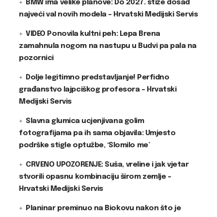
BMW ima velike planove: Do 2027. stiže dosad
najveći val novih modela – Hrvatski Medijski Servis
VIDEO Ponovila kultni peh: Lepa Brena
zamahnula nogom na nastupu u Budvi pa pala na
pozornici
Dolje legitimno predstavljanje! Perfidno
građanstvo lajpciškog profesora – Hrvatski
Medijski Servis
Slavna glumica ucjenjivana golim
fotografijama pa ih sama objavila: Umjesto
podrške stigle optužbe, ‘Slomilo me’
CRVENO UPOZORENJE: Suša, vreline i jak vjetar
stvorili opasnu kombinaciju širom zemlje –
Hrvatski Medijski Servis
Planinar preminuo na Biokovu nakon što je