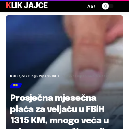
KLIK JAJCE
Aa
Klik Jajce
>
Blog
>
Vijesti
>
BiH
>
Prosječna mjesečna plaća za veljaču u FBiH 1315 KM, mnogo veća u odnosu na prošlu godinu
BIH
Prosječna mjesečna
plaća za veljaču u FBiH
1315 KM, mnogo veća u