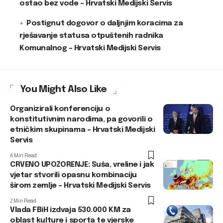
ostao bez vode – Hrvatski Medijski Servis
Postignut dogovor o daljnjim koracima za
rješavanje statusa otpuštenih radnika
Komunalnog – Hrvatski Medijski Servis
You Might Also Like
Organizirali konferenciju o
konstitutivnim narodima, pa govorili o
etničkim skupinama – Hrvatski Medijski
Servis
6 Min Read
CRVENO UPOZORENJE: Suša, vreline i jak
vjetar stvorili opasnu kombinaciju
širom zemlje – Hrvatski Medijski Servis
2 Min Read
Vlada FBiH izdvaja 530.000 KM za
oblast kulture i sporta te vjerske