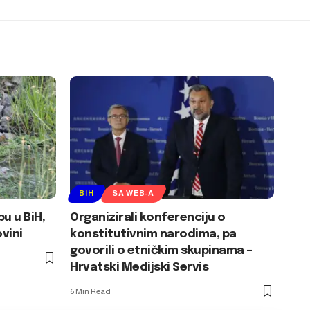
BIH
SA WEB-A
u u BiH,
Organizirali konferenciju o
vini
konstitutivnim narodima, pa
govorili o etničkim skupinama –
Hrvatski Medijski Servis
6 Min Read