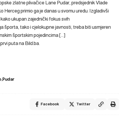
opske zlatne plivačice Lane Pudar, predsjednik Vlade
Herceg primio ga je danas u svomu uredu. Izgladivši
 kako ukupan zajednički fokus svih
porta, tako i cjelokupne javnosti, treba biti usmjeren
unskim športskim pojedincima […]
 prvi puta na
Bild.ba
.
o
Pudar
Facebook
Twitter