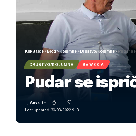
Klik Jajce
>
Blog
>
Kolumne
>
Drustvo/Kolumne
>
Pudar se
DRUSTVO/KOLUMNE
SA WEB-A
Pudar se ispr
Last updated: 30/08/2022 9:13