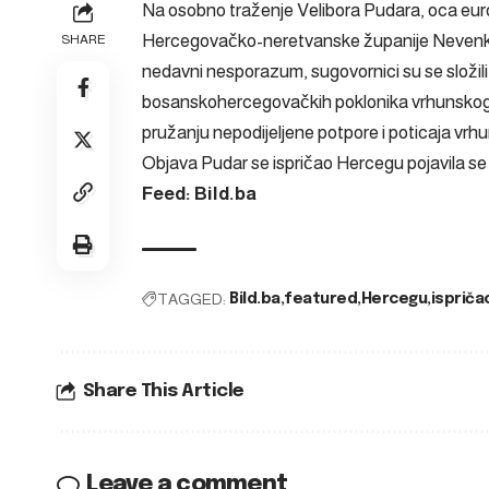
Na osobno traženje Velibora Pudara, oca eur
Hercegovačko-neretvanske županije Nevenko 
SHARE
nedavni nesporazum, sugovornici su se složili
bosanskohercegovačkih poklonika vrhunskoga š
pružanju nepodijeljene potpore i poticaja vrh
Objava
Pudar se ispričao Hercegu
pojavila se
Feed: Bild.ba
TAGGED:
Bild.ba
featured
Hercegu
ispriča
Share This Article
Leave a comment