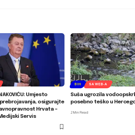
BIH
SA WEB-A
NAKOVIĆU: Umjesto
Suša ugrozila vodoopskrb
prebrojavanja, osigurajte
posebno teško u Hercego
ravnopravnost Hrvata –
2 Min Read
Medijski Servis