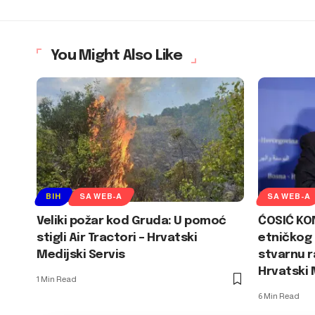
You Might Also Like
BIH
SA WEB-A
SA WEB-A
Veliki požar kod Gruda: U pomoć
ĆOSIĆ KO
stigli Air Tractori – Hrvatski
etničkog 
Medijski Servis
stvarnu 
Hrvatski 
1 Min Read
6 Min Read