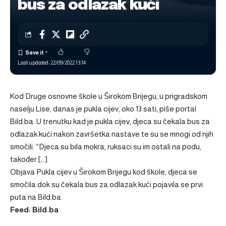
bus za odlazak kući
Last updated: 22/09/2022 13:14
Kod Druge osnovne škole u Širokom Brijegu, u prigradskom
naselju Lise, danas je pukla cijev, oko 13 sati, piše portal
Bild.ba. U trenutku kad je pukla cijev, djeca su čekala bus za
odlazak kući nakon završetka nastave te su se mnogi od njih
smočili. “Djeca su bila mokra, ruksaci su im ostali na podu,
također […]
Objava
Pukla cijev u Širokom Brijegu kod škole, djeca se
smočila dok su čekala bus za odlazak kući
pojavila se prvi
puta na
Bild.ba
.
Feed: Bild.ba