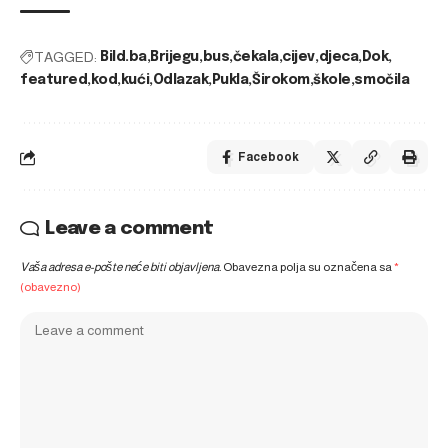
TAGGED:
Bild.ba
Brijegu
bus
čekala
cijev
djeca
Dok
featured
kod
kući
Odlazak
Pukla
Širokom
škole
smočila
Facebook
Leave a comment
Vaša adresa e-pošte neće biti objavljena.
Obavezna polja su označena sa
*
(obavezno)