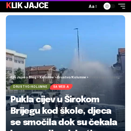
KLIK JAJCE
Aa
Klik Jajce
>
Blog
>
Kolumne
>
Drustvo/Kolumne
>
Pukla cijev u Širokom Brijegu kod škole, djeca se smočila dok su čekala bus za odlazak kući
DRUSTVO/KOLUMNE
SA WEB-A
Pukla cijev u Širokom
Brijegu kod škole, djeca
se smočila dok su čekala