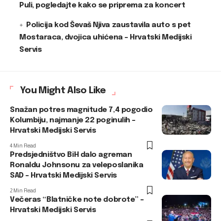
Puli, pogledajte kako se priprema za koncert
Policija kod Ševaš Njiva zaustavila auto s pet
Mostaraca, dvojica uhićena – Hrvatski Medijski
Servis
You Might Also Like
Snažan potres magnitude 7,4 pogodio
Kolumbiju, najmanje 22 poginulih –
Hrvatski Medijski Servis
4 Min Read
Predsjedništvo BiH dalo agreman
Ronaldu Johnsonu za veleposlanika
SAD – Hrvatski Medijski Servis
2 Min Read
Večeras “Blatničke note dobrote” –
Hrvatski Medijski Servis