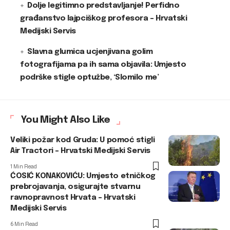
Dolje legitimno predstavljanje! Perfidno
građanstvo lajpciškog profesora – Hrvatski
Medijski Servis
Slavna glumica ucjenjivana golim
fotografijama pa ih sama objavila: Umjesto
podrške stigle optužbe, ‘Slomilo me’
You Might Also Like
Veliki požar kod Gruda: U pomoć stigli
Air Tractori – Hrvatski Medijski Servis
1 Min Read
ĆOSIĆ KONAKOVIĆU: Umjesto etničkog
prebrojavanja, osigurajte stvarnu
ravnopravnost Hrvata – Hrvatski
Medijski Servis
6 Min Read