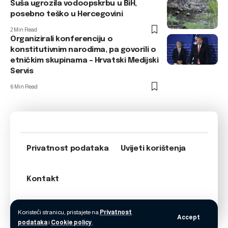
Suša ugrozila vodoopskrbu u BiH,
posebno teško u Hercegovini
2 Min Read
Organizirali konferenciju o
konstitutivnim narodima, pa govorili o
etničkim skupinama – Hrvatski Medijski
Servis
6 Min Read
Privatnost podataka
Uvijeti korištenja
Kontakt
Koristeći stranicu, pristajete na
Privatnost
Accept
podataka
i
Cookie policy
.