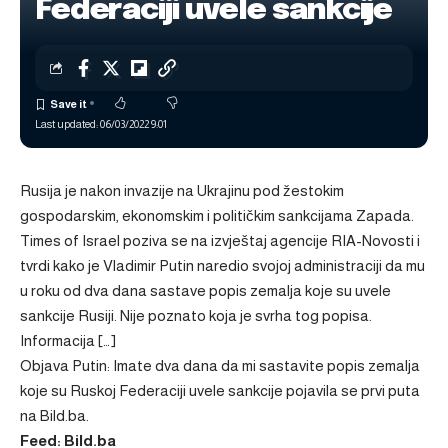
Federaciji uvele sankcije
Last updated: 06/03/2022 9:01
Rusija je nakon invazije na Ukrajinu pod žestokim
gospodarskim, ekonomskim i političkim sankcijama Zapada.
Times of Israel poziva se na izvještaj agencije RIA-Novosti i
tvrdi kako je Vladimir Putin naredio svojoj administraciji da mu
u roku od dva dana sastave popis zemalja koje su uvele
sankcije Rusiji. Nije poznato koja je svrha tog popisa.
Informacija […]
Objava
Putin: Imate dva dana da mi sastavite popis zemalja
koje su Ruskoj Federaciji uvele sankcije
pojavila se prvi puta
na
Bild.ba
.
Feed: Bild.ba