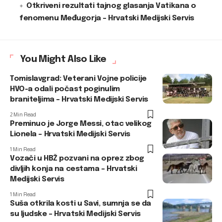
Otkriveni rezultati tajnog glasanja Vatikana o
fenomenu Međugorja – Hrvatski Medijski Servis
You Might Also Like
Tomislavgrad: Veterani Vojne policije
HVO-a odali počast poginulim
braniteljima – Hrvatski Medijski Servis
2 Min Read
Preminuo je Jorge Messi, otac velikog
Lionela – Hrvatski Medijski Servis
1 Min Read
Vozači u HBŽ pozvani na oprez zbog
divljih konja na cestama – Hrvatski
Medijski Servis
1 Min Read
Suša otkrila kosti u Savi, sumnja se da
su ljudske – Hrvatski Medijski Servis