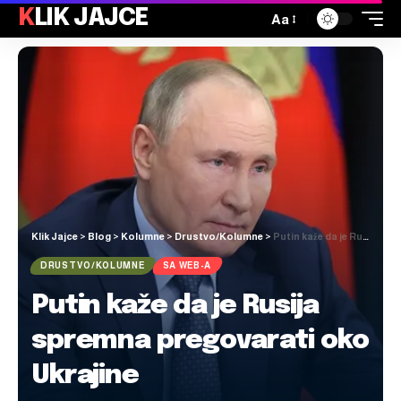
KLIK JAJCE
Aa
Klik Jajce
>
Blog
>
Kolumne
>
Drustvo/Kolumne
>
Putin kaže da je Rusija spremna pregovarati oko Ukrajine
DRUSTVO/KOLUMNE
SA WEB-A
Putin kaže da je Rusija
spremna pregovarati oko
Ukrajine