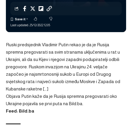
Last updated: 25/12/2022 12:05
Ruski predsjednik Vladimir Putin rekao je da je Rusija
spremna pregovarati sa svim stranama uključenima u rat u
Ukrajini, ali da su Kijev i njegovi zapadni podupiratelji odbili
pregovore. Ruskom invazijom na Ukrajinu 24. veljače
započeo je najsmrtonosniji sukob u Europi od Drugog
svjetskog rata i najveći sukob između Moskve i Zapada od
Kubanske raketne […]
Objava
Putin kaže da je Rusija spremna pregovarati oko
Ukrajine
pojavila se prvi puta na
Bild.ba
.
Feed: Bild.ba