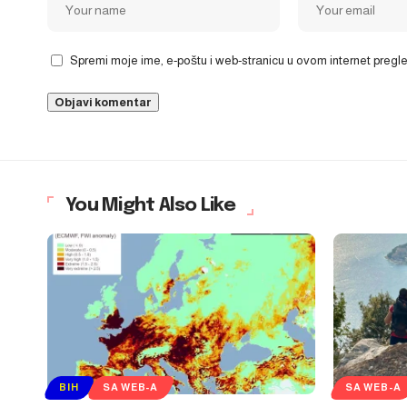
Spremi moje ime, e-poštu i web-stranicu u ovom internet preg
You Might Also Like
BIH
SA WEB-A
SA WEB-A