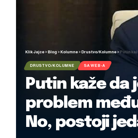
Klik Jajce
>
Blog
>
Kolumne
>
Drustvo/Kolumne
>
Putin ka
DRUSTVO/KOLUMNE
SA WEB-A
Putin kaže da
problem među
No, postoji je