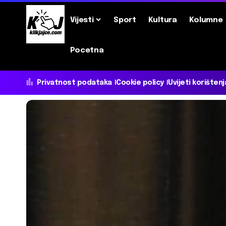
Vijesti
Sport
Kultura
Kolumne
Pocetna
Privatnost podataka
Cookie policy
Uvijeti korištenj