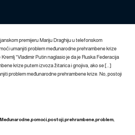
alijanskom premijeru Mariju Draghiju u telefonskom
pomoći umanjiti problem međunarodne prehrambene krize
 Kremlj “Vladimir Putin naglasio je da je Ruska Federacija
bene krize putem izvoza žitarica i gnojiva, ako se […]
njiti problem međunarodne prehrambene krize. No, postoji
Međunarodne
pomoći
postoji
prehrambene
problem