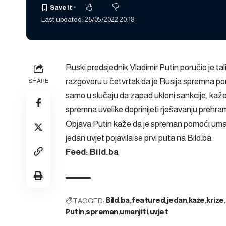
Last updated: 26/05/2022 20:18
Ruski predsjednik Vladimir Putin poručio je t
razgovoru u četvrtak da je Rusija spremna 
SHARE
samo u slučaju da zapad ukloni sankcije, kaže
spremna uvelike doprinijeti rješavanju prehram
Objava
Putin kaže da je spreman pomoći uma
jedan uvjet
pojavila se prvi puta na
Bild.ba
.
Feed: Bild.ba
TAGGED:
Bild.ba
featured
jedan
kaže
krize
Putin
spreman
umanjiti
uvjet