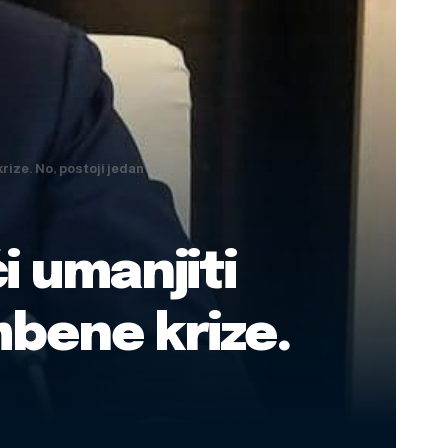
ze. No, postoji jedan uvjet
 umanjiti
bene krize.