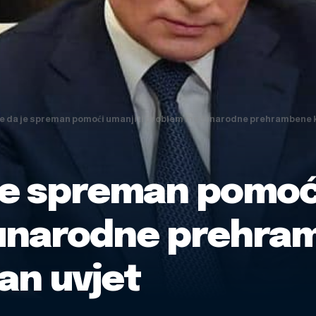
že da je spreman pomoći umanjiti problem međunarodne prehrambene kri
 je spreman pomoći
narodne prehram
dan uvjet