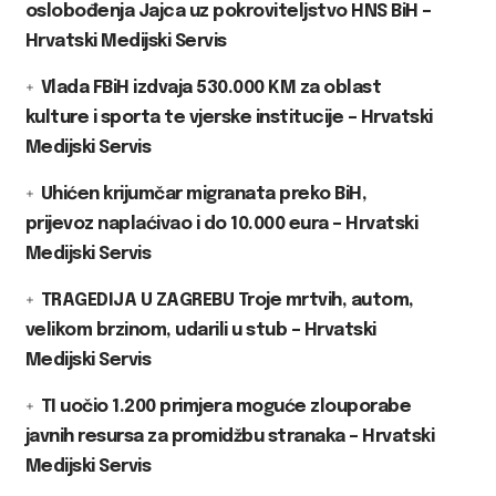
oslobođenja Jajca uz pokroviteljstvo HNS BiH –
Hrvatski Medijski Servis
Vlada FBiH izdvaja 530.000 KM za oblast
kulture i sporta te vjerske institucije – Hrvatski
Medijski Servis
Uhićen krijumčar migranata preko BiH,
prijevoz naplaćivao i do 10.000 eura – Hrvatski
Medijski Servis
TRAGEDIJA U ZAGREBU Troje mrtvih, autom,
velikom brzinom, udarili u stub – Hrvatski
Medijski Servis
TI uočio 1.200 primjera moguće zlouporabe
javnih resursa za promidžbu stranaka – Hrvatski
Medijski Servis