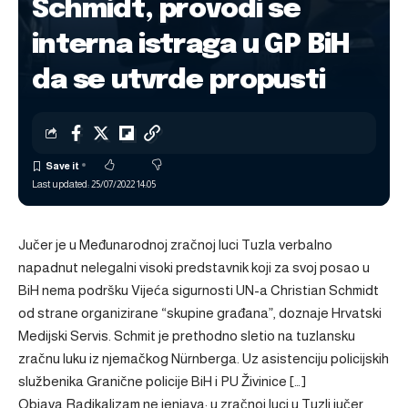
Schmidt, provodi se
interna istraga u GP BiH
da se utvrde propusti
Last updated: 25/07/2022 14:05
Jučer je u Međunarodnoj zračnoj luci Tuzla verbalno
napadnut nelegalni visoki predstavnik koji za svoj posao u
BiH nema podršku Vijeća sigurnosti UN-a Christian Schmidt
od strane organizirane “skupine građana”, doznaje Hrvatski
Medijski Servis. Schmit je prethodno sletio na tuzlansku
zračnu luku iz njemačkog Nürnberga. Uz asistenciju policijskih
službenika Granične policije BiH i PU Živinice […]
Objava
Radikalizam ne jenjava: u zračnoj luci u Tuzli jučer