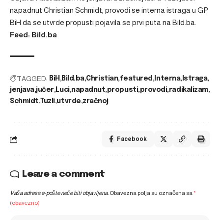
napadnut Christian Schmidt, provodi se interna istraga u GP
BiH da se utvrde propusti
pojavila se prvi puta na
Bild.ba
.
Feed: Bild.ba
TAGGED:
BiH
Bild.ba
Christian
featured
Interna
Istraga
jenjava
jučer
Luci
napadnut
propusti
provodi
radikalizam
Schmidt
Tuzli
utvrde
zračnoj
Facebook
Leave a comment
Vaša adresa e-pošte neće biti objavljena.
Obavezna polja su označena sa
*
(obavezno)