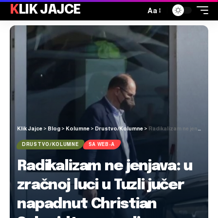
KLIK JAJCE
Aa
Klik Jajce
>
Blog
>
Kolumne
>
Drustvo/Kolumne
>
Radikalizam ne jenjava: u zračnoj luci u Tuzli jučer napadnut Christian Schmidt, provodi se interna istraga u GP BiH da se utvrde propusti
DRUSTVO/KOLUMNE
SA WEB-A
Radikalizam ne jenjava: u
zračnoj luci u Tuzli jučer
napadnut Christian