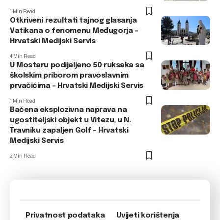
1 Min Read
Otkriveni rezultati tajnog glasanja
Vatikana o fenomenu Međugorja –
Hrvatski Medijski Servis
4 Min Read
U Mostaru podijeljeno 50 ruksaka sa
školskim priborom pravoslavnim
prvačićima – Hrvatski Medijski Servis
1 Min Read
Bačena eksplozivna naprava na
ugostiteljski objekt u Vitezu, u N.
Travniku zapaljen Golf – Hrvatski
Medijski Servis
2 Min Read
Privatnost podataka
Uvijeti korištenja