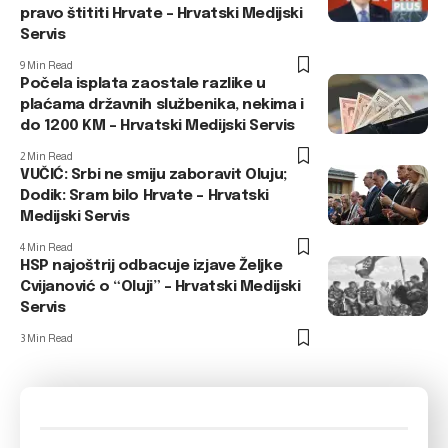
pravo štititi Hrvate – Hrvatski Medijski
Servis
9 Min Read
Počela isplata zaostale razlike u
plaćama državnih službenika, nekima i
do 1200 KM – Hrvatski Medijski Servis
2 Min Read
VUČIĆ: Srbi ne smiju zaboravit Oluju;
Dodik: Sram bilo Hrvate – Hrvatski
Medijski Servis
4 Min Read
HSP najoštrij odbacuje izjave Željke
Cvijanović o “Oluji” – Hrvatski Medijski
Servis
3 Min Read