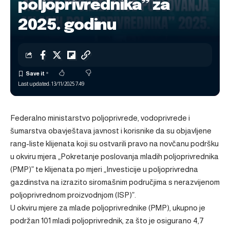
poljoprivrednika” za
2025. godinu
Last updated: 13/11/2025 7:49
Federalno ministarstvo poljoprivrede, vodoprivrede i
šumarstva obavještava javnost i korisnike da su objavljene
rang-liste klijenata koji su ostvarili pravo na novčanu podršku
u okviru mjera „Pokretanje poslovanja mladih poljoprivrednika
(PMP)” te klijenata po mjeri „Investicije u poljoprivredna
gazdinstva na izrazito siromašnim područjima s nerazvijenom
poljoprivrednom proizvodnjom (ISP)”.
U okviru mjere za mlade poljoprivrednike (PMP), ukupno je
podržan 101 mladi poljoprivrednik, za što je osigurano 4,7