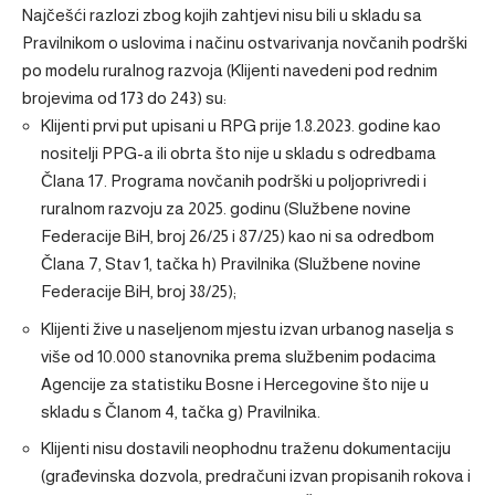
Najčešći razlozi zbog kojih zahtjevi nisu bili u skladu sa
Pravilnikom o uslovima i načinu ostvarivanja novčanih podrški
po modelu ruralnog razvoja (Klijenti navedeni pod rednim
brojevima od 173 do 243) su:
Klijenti prvi put upisani u RPG prije 1.8.2023. godine kao
nositelji PPG-a ili obrta što nije u skladu s odredbama
Člana 17. Programa novčanih podrški u poljoprivredi i
ruralnom razvoju za 2025. godinu (Službene novine
Federacije BiH, broj 26/25 i 87/25) kao ni sa odredbom
Člana 7, Stav 1, tačka h) Pravilnika (Službene novine
Federacije BiH, broj 38/25);
Klijenti žive u naseljenom mjestu izvan urbanog naselja s
više od 10.000 stanovnika prema službenim podacima
Agencije za statistiku Bosne i Hercegovine što nije u
skladu s Članom 4, tačka g) Pravilnika.
Klijenti nisu dostavili neophodnu traženu dokumentaciju
(građevinska dozvola, predračuni izvan propisanih rokova i