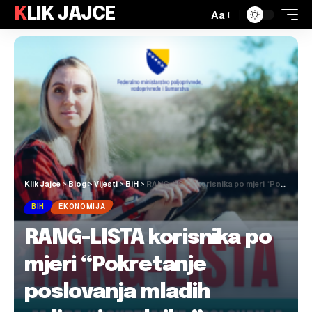
KLIK JAJCE
Aa
Klik Jajce
>
Blog
>
Vijesti
>
BiH
>
RANG-LISTA korisnika po mjeri “Pokretanje poslovanja mladih poljoprivrednika” za 2025. godinu
BIH
EKONOMIJA
RANG-LISTA korisnika po
mjeri “Pokretanje
poslovanja mladih