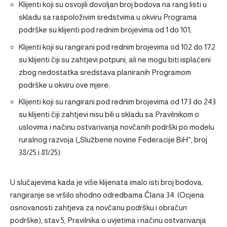
Klijenti koji su osvojili dovoljan broj bodova na rang listi u
skladu sa raspoloživim sredstvima u okviru Programa
podrške su klijenti pod rednim brojevima od 1 do 101;
Klijenti koji su rangirani pod rednim brojevima od 102 do 172
su klijenti čiji su zahtjevi potpuni, ali ne mogu biti isplaćeni
zbog nedostatka sredstava planiranih Programom
podrške u okviru ove mjere;
Klijenti koji su rangirani pod rednim brojevima od 173 do 243
su klijenti čiji zahtjevi nisu bili u skladu sa Pravilnikom o
uslovima i načinu ostvarivanja novčanih podrški po modelu
ruralnog razvoja („Službene novine Federacije BiH“, broj
38/25 i 81/25).
U slučajevima kada je više klijenata imalo isti broj bodova,
rangiranje se vršilo shodno odredbama Člana 34. (Ocjena
osnovanosti zahtjeva za novčanu podršku i obračun
podrške), stav 5, Pravilnika o uvjetima i načinu ostvarivanja