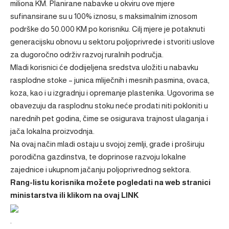
miliona KM. Planirane nabavke u okviru ove mjere
sufinansirane su u 100% iznosu, s maksimalnim iznosom
podrške do 50.000 KM po korisniku. Cilj mjere je potaknuti
generacijsku obnovu u sektoru poljoprivrede i stvoriti uslove
za dugoročno održiv razvoj ruralnih područja.
Mladi korisnici će dodijeljena sredstva uložiti u nabavku
rasplodne stoke – junica mliječnih i mesnih pasmina, ovaca,
koza, kao i u izgradnju i opremanje plastenika. Ugovorima se
obavezuju da rasplodnu stoku neće prodati niti pokloniti u
narednih pet godina, čime se osigurava trajnost ulaganja i
jača lokalna proizvodnja.
Na ovaj način mladi ostaju u svojoj zemlji, grade i proširuju
porodična gazdinstva, te doprinose razvoju lokalne
zajednice i ukupnom jačanju poljoprivrednog sektora.
Rang-listu korisnika možete pogledati na web stranici
ministarstva ili klikom na ovaj
LINK
.