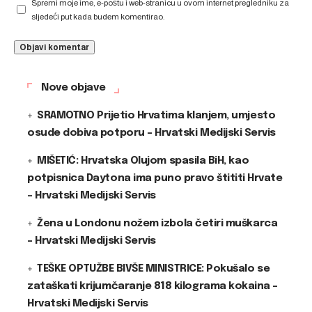
Spremi moje ime, e-poštu i web-stranicu u ovom internet pregledniku za
sljedeći put kada budem komentirao.
Nove objave
SRAMOTNO Prijetio Hrvatima klanjem, umjesto
osude dobiva potporu – Hrvatski Medijski Servis
MIŠETIĆ: Hrvatska Olujom spasila BiH, kao
potpisnica Daytona ima puno pravo štititi Hrvate
– Hrvatski Medijski Servis
Žena u Londonu nožem izbola četiri muškarca
– Hrvatski Medijski Servis
TEŠKE OPTUŽBE BIVŠE MINISTRICE: Pokušalo se
zataškati krijumčaranje 818 kilograma kokaina –
Hrvatski Medijski Servis