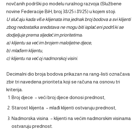
novčanih podrški po modelu ruralnog razvoja (Službene
novine Federacije BiH, broj 38/25 i 81/25) u kojem stoji:
U slučaju kada više klijenata ima jednak broj bodova a svi klijenti
zbog nedostatka sredstava ne mogu biti isplaćeni podrški se
dodjeljuje prema sljedećim prioritetima:
a) klijentu sa većim brojem maloljetne djece,
b) mlađem klijentu,
c) klijentu na većoj nadmorskoj visini.
Decimalni dio broja bodova prikazan na rang-listi označava
zbir tri navedena prioriteta koji se računa na osnovu tri
kriterija:
Broj djece – veći broj djece donosi prednost,
Starost klijenta – mlađi klijenti ostvaruju prednost,
Nadmorska visina – klijenti na većim nadmorskim visinama
ostvaruju prednost.