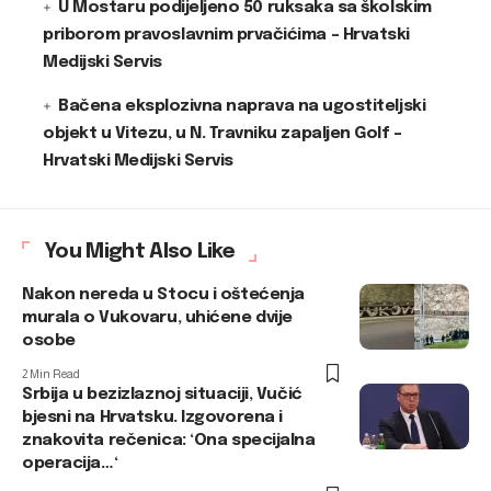
U Mostaru podijeljeno 50 ruksaka sa školskim
priborom pravoslavnim prvačićima – Hrvatski
Medijski Servis
Bačena eksplozivna naprava na ugostiteljski
objekt u Vitezu, u N. Travniku zapaljen Golf –
Hrvatski Medijski Servis
You Might Also Like
Nakon nereda u Stocu i oštećenja
murala o Vukovaru, uhićene dvije
osobe
2 Min Read
Srbija u bezizlaznoj situaciji, Vučić
bjesni na Hrvatsku. Izgovorena i
znakovita rečenica: ‘Ona specijalna
operacija…‘