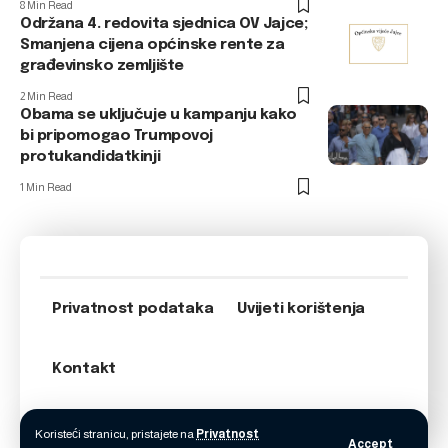
8 Min Read
Održana 4. redovita sjednica OV Jajce;
Smanjena cijena općinske rente za
građevinsko zemljište
2 Min Read
Obama se uključuje u kampanju kako
bi pripomogao Trumpovoj
protukandidatkinji
1 Min Read
Privatnost podataka
Uvijeti korištenja
Kontakt
Koristeći stranicu, pristajete na
Privatnost
Accept