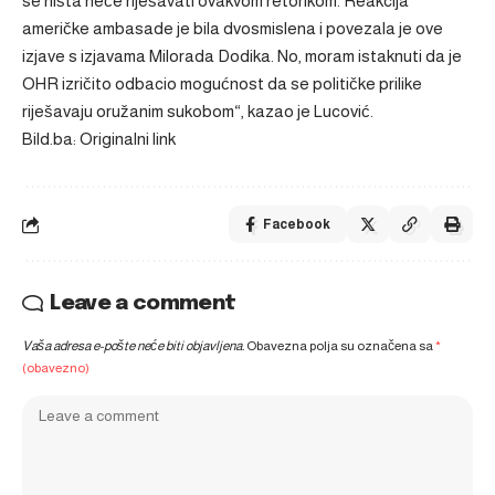
se ništa neće riješavati ovakvom retorikom. Reakcija
američke ambasade je bila dvosmislena i povezala je ove
izjave s izjavama Milorada Dodika. No, moram istaknuti da je
OHR izričito odbacio mogućnost da se političke prilike
riješavaju oružanim sukobom“, kazao je Lucović.
Bild.ba: Originalni link
Facebook
Leave a comment
Vaša adresa e-pošte neće biti objavljena.
Obavezna polja su označena sa
*
(obavezno)