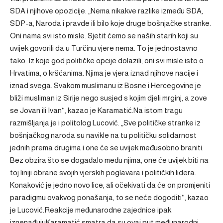
SDA i njihove opozicije. „Nema nikakve razlike između SDA,
SDP-a, Naroda i pravde ili bilo koje druge bošnjačke stranke.
Oni nama svi isto misle. Sjetit ćemo se naših starih koji su
uvijek govorili da u Turčinu vjere nema. To je jednostavno
tako. Iz koje god političke opcije dolazili, oni svi misle isto o
Hrvatima, o kršćanima. Njima je vjera iznad njihove nacije i
iznad svega. Svakom muslimanu iz Bosne i Hercegovine je
bliži musliman iz Sirije nego susjed s kojim djeli mrginj, a zove
se Jovan ili Ivan“, kazao je Karamatić.Na istom tragu
razmišljanja je i politolog Lucović. „Sve političke stranke iz
bošnjačkog naroda su navikle na tu političku solidarnost
jednih prema drugima i one će se uvijek međusobno braniti.
Bez obzira što se događalo među njima, one će uvijek biti na
toj liniji obrane svojih vjerskih poglavara i političkih lidera.
Konaković je jedno novo lice, ali očekivati da će on promjeniti
paradigmu ovakvog ponašanja, to se neće dogoditi“, kazao
je Lucović.Reakcije međunarodne zajednice ipak
iznenađujuKaramatić smatra da su ovaj put međunarodni