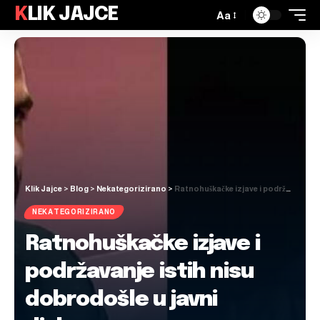
KLIK JAJCE
Aa
Klik Jajce
>
Blog
>
Nekategorizirano
>
Ratnohuškačke izjave i podržavanje istih nisu dobrodošle u javni diskurs
NEKATEGORIZIRANO
Ratnohuškačke izjave i
podržavanje istih nisu
dobrodošle u javni