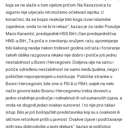
koja se ne slaže s tom cijelom pričom. Na Kavazovića to
sigurno nije utjecalo niti možemo očekivati ispriku. U
konačnici, da se bojao reakcije bilo koga izvan islamske
zajednice, onda to ne bi ni rekao“, kazao je za radio Posušje
Mario Karamtić, predsjednik HSS BiH i član predsjedništva
HNS-a BiH.„Ta priča o zveckanju oružjem, ratu, spominjanje
bilo kakvog nasilja nakon trideset godina od rata i forsiranje
takvih oblika razgovora nikako nije dobro i potiče još jednu
nestabilnost u Bosni i Hercegovini. Dolijeva ulje na vatru i
potiče određenu nestabilnost ne samo među ljudima, nego i
političkim nepovjerenjem u institucije. Političke stranke u
Bosni i Hercegovini, bile one iz RS ili iz FBiH, uvijek na neki
način govore kako Bosnu i Hercegovinu treba dovesti u
jedno stabilnije područje i odmaknuti ih od sumanutih izjava, a
onda se dogodi jedan ovakav sunovrat. I to nije prvi takav
istup. Bilo je još bošnjačkih predstavnika koji su s ovakvom ili
sličnom retorikom prišli u javnost. Ovakve izjave i podržavanje
istih nisu dobrodošle u javni diskurs“, kazao je politolog