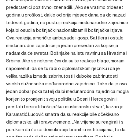
predstavnici pozitivno iznenadili. „Ako se vratimo trideset
godina u prošlost, dakle od prije mjesec dana pa do nazad
trideset godina, ne postoji reakcija međunarodne zajednice
koja bi osudila bošnjački nacionalizam ili bošnjačke izjave.
Ova reakcija američke ambasade i gosp. Sattlera i ostale
međunarodne zajednice je jedan presedan za koji se ja
nadam da će svrstati Bošnjake na istu ravninu sa Hrvatima i
Srbima. Ako se nekome čini da su te reakcije blage, moram
napomenuti da se tu radi o diplomatskom rječniku i da je
velika razlika između zabrinutosti i duboke zabrinutosti
visokih dužnosnika međunarodne zajednice. Tako da je ovo
jedan dobar pokazatelj da bi međunarodna zajednica mogla
korijenito promjenit svoju politiku u Bosni i Hercegovini i
prestati forsirati bošnjačku i muslimansku stvar“, kazao je
Karamatić.Lucović smatra da su reakcije bile očekivano
diplomatske, ali i pravovremene. „Na vrijeme su reagirali i s
porukom da će se demokracija braniti u institucijama, te da