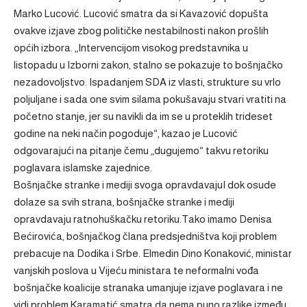
Marko Lucović. Lucović smatra da si Kavazović dopušta
ovakve izjave zbog političke nestabilnosti nakon prošlih
općih izbora. „Intervencijom visokog predstavnika u
listopadu u Izborni zakon, stalno se pokazuje to bošnjačko
nezadovoljstvo. Ispadanjem SDA iz vlasti, strukture su vrlo
poljuljane i sada one svim silama pokušavaju stvari vratiti na
početno stanje, jer su navikli da im se u proteklih trideset
godine na neki način pogoduje“, kazao je Lucović
odgovarajući na pitanje čemu „dugujemo“ takvu retoriku
poglavara islamske zajednice.
Bošnjačke stranke i mediji svoga opravdavajuI dok osude
dolaze sa svih strana, bošnjačke stranke i mediji
opravdavaju ratnohuškačku retoriku.Tako imamo Denisa
Bećirovića, bošnjačkog člana predsjedništva koji problem
prebacuje na Dodika i Srbe. Elmedin Dino Konaković, ministar
vanjskih poslova u Vijeću ministara te neformalni vođa
bošnjačke koalicije stranaka umanjuje izjave poglavara i ne
vidi problem.Karamatić smatra da nema puno razlike između