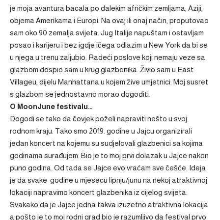
je moja avantura bacala po dalekim afričkim zemljama, Aziji,
objema Amerikama i Europi. Na ovaj ili onaj način, proputovao
sam oko 90 zemalja svijeta. Jug Italije napuštam i ostavljam
posao i karijeru i bez igdje ičega odlazim u New York da bi se
u njega u trenu zaljubio. Radeći poslove koji nemaju veze sa
glazbom dospio sam u krug glazbenika. Živio sam u East
Villageu, dijelu Manhattana u kojem žive umjetnici. Moj susret
s glazbom se jednostavno morao dogoditi.
O MoonJune festivalu…
Dogodi se tako da čovjek poželi napraviti nešto u svoj
rodnom kraju. Tako smo 2019. godine u Jajcu organizirali
jedan koncert na kojemu su sudjelovali glazbenici sa kojima
godinama surađujem. Bio je to moj prvi dolazak u Jajce nakon
puno godina. Od tada se Jajce evo vraćam sve češće. Ideja
je da svake godine u mjesecu lipnju/junu na nekoj atraktivnoj
lokaciji napravimo koncert glazbenika iz cijelog svijeta.
Svakako da je Jajce jedna takva izuzetno atraktivna lokacija
a pošto je to moj rodni grad bio je razumljivo da festival prvo