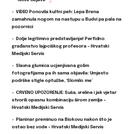
Nove objave
VIDEO Ponovila kultni peh: Lepa Brena
zamahnula nogom na nastupu u Budvi pa pala na
pozornici
Dolje legitimno predstavljanje! Perfidno
građanstvo lajpciškog profesora – Hrvatski
Medijski Servis
Slavna glumica ucjenjivana golim
fotografijama pa ih sama objavila: Umjesto
podrške stigle optužbe, ‘Slomilo me’
CRVENO UPOZORENJE: Suša, vreline i jak vjetar
stvorili opasnu kombinaciju širom zemlje –
Hrvatski Medijski Servis
Planinar preminuo na Biokovu nakon što je
ostao bez vode – Hrvatski Medijski Servis