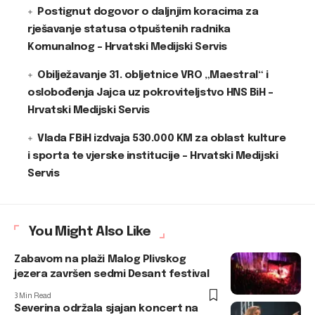
Postignut dogovor o daljnjim koracima za
rješavanje statusa otpuštenih radnika
Komunalnog – Hrvatski Medijski Servis
Obilježavanje 31. obljetnice VRO „Maestral“ i
oslobođenja Jajca uz pokroviteljstvo HNS BiH –
Hrvatski Medijski Servis
Vlada FBiH izdvaja 530.000 KM za oblast kulture
i sporta te vjerske institucije – Hrvatski Medijski
Servis
You Might Also Like
Zabavom na plaži Malog Plivskog
jezera završen sedmi Desant festival
3 Min Read
Severina održala sjajan koncert na