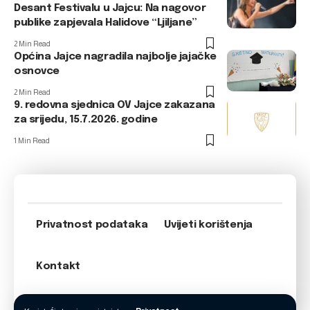
Desant Festivalu u Jajcu: Na nagovor
publike zapjevala Halidove “Ljiljane”
2 Min Read
Općina Jajce nagradila najbolje jajačke
osnovce
2 Min Read
9. redovna sjednica OV Jajce zakazana
za srijedu, 15.7.2026. godine
1 Min Read
Privatnost podataka
Uvijeti korištenja
Kontakt