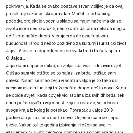
pokrivam ja. Kada se ovako postave stvari vidljivo je da ovaj
projekt nije ekonomski opravdan. Međutim, od samog
početka projekt je vođen u skladu sa mojim načelima da se
životu mora nešto pružiti, nešto dati, da bi se nekada moglo
od života nešto dobiti. Vjerujem da će ovaj festival u
budućnosti izroditi nešto pozitivno za kulturni i turistički život
Jajca. Ako se to dogodi, onda se svaki trud i trošak isplati.
O Jajcu…
Jajce sam napustio mlad, sa željom da vidim i doživim svijet.
Otišao sam vidjeti što se to nalazi iza brda i otišao sam
daleko. Nisam se imao želju vraćati a valjda je to tako sa
većinom mladih ljudi koji traže nešto drugo, nešto novo. Kada
se obiđe svijet i kada čovjek vidi što ima iza svih tih brda, tek
onda počne uviđati vrijednosti koje je ostavio, vrijednosti
svoga kraja iz kojeg je potekao. Povratak u Jajce 2019.
godine bio je za mene nešto novo. Osjećao sam se lijepo
ovdje. Nakon toliko godina izbivanja, riješen sa svojim
mladenačkim buntovništvom, pomiren sa sobom, vratio sam