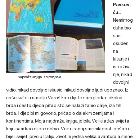
Pavkovi
ću…
Nemirnog
duha bio
sam
osuđen
na
lutanje i
istraživa
nje, nikad
Najdraža knjiga iz djetinjstva
dovoljni
vidio, nikad dovoljno iskusio, nikad dovoljno ljudi upoznao. Iz
naše kuće u naselju Varoš kao dijete sam gledao okolna
brda i često djeda pitao što se nalazi tamo dalje, iza tih
brda. I djed bi mi govorio, pričao o dalekim zemljama i
kontinentima. Moja najdraža knjiga je bila Veliki atlas svijeta
koju sam kao dijete dobio. Već u ranoj sam mladosti otišao u
bijeli svijet, prvo u Italiju. Život je jedna velika avantura a mene