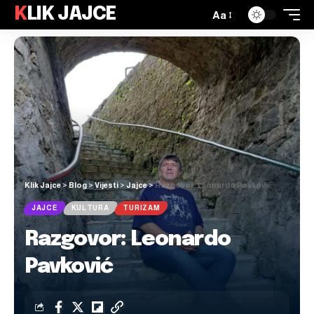
KLIK JAJCE
Aa
Klik Jajce
>
Blog
>
Vijesti
>
Jajce
>
Razgovor: Leonardo Pavković
JAJCE
KULTURA
TURIZAM
Razgovor: Leonardo
Pavković