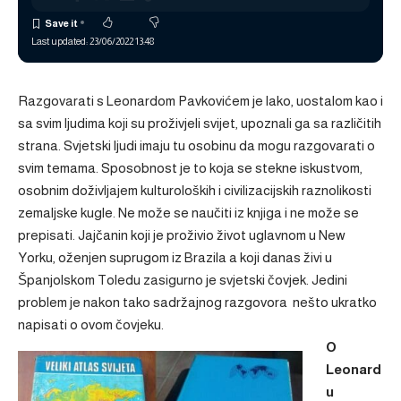
Last updated: 23/06/2022 13:48
Razgovarati s Leonardom Pavkovićem je lako, uostalom kao i
sa svim ljudima koji su proživjeli svijet, upoznali ga sa različitih
strana. Svjetski ljudi imaju tu osobinu da mogu razgovarati o
svim temama. Sposobnost je to koja se stekne iskustvom,
osobnim doživljajem kulturoloških i civilizacijskih raznolikosti
zemaljske kugle. Ne može se naučiti iz knjiga i ne može se
prepisati. Jajčanin koji je proživio život uglavnom u New
Yorku, oženjen suprugom iz Brazila a koji danas živi u
Španjolskom Toledu zasigurno je svjetski čovjek. Jedini
problem je nakon tako sadržajnog razgovora nešto ukratko
napisati o ovom čovjeku.
O
Leonard
u