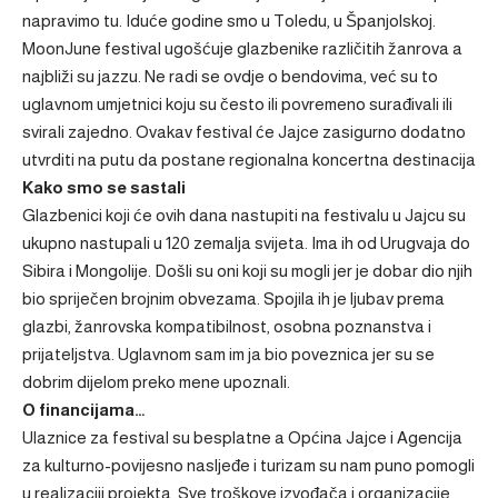
napravimo tu. Iduće godine smo u Toledu, u Španjolskoj.
MoonJune festival ugošćuje glazbenike različitih žanrova a
najbliži su jazzu. Ne radi se ovdje o bendovima, već su to
uglavnom umjetnici koju su često ili povremeno surađivali ili
svirali zajedno. Ovakav festival će Jajce zasigurno dodatno
utvrditi na putu da postane regionalna koncertna destinacija
Kako smo se sastali
Glazbenici koji će ovih dana nastupiti na festivalu u Jajcu su
ukupno nastupali u 120 zemalja svijeta. Ima ih od Urugvaja do
Sibira i Mongolije. Došli su oni koji su mogli jer je dobar dio njih
bio spriječen brojnim obvezama. Spojila ih je ljubav prema
glazbi, žanrovska kompatibilnost, osobna poznanstva i
prijateljstva. Uglavnom sam im ja bio poveznica jer su se
dobrim dijelom preko mene upoznali.
O financijama…
Ulaznice za festival su besplatne a Općina Jajce i Agencija
za kulturno-povijesno nasljeđe i turizam su nam puno pomogli
u realizaciji projekta. Sve troškove izvođača i organizacije