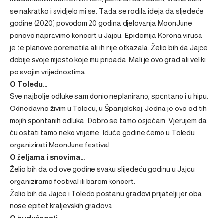
se nakratko i svidjelo mi se. Tada se rodila ideja da sljedeće
godine (2020) povodom 20 godina djelovanja MoonJune
ponovo napravimo koncert u Jajcu. Epidemija Korona virusa
je te planove poremetila ali ih nije otkazala. Želio bih da Jajce
dobije svoje mjesto koje mu pripada. Mali je ovo grad ali veliki
po svojim vrijednostima.
O Toledu…
Sve najbolje odluke sam donio neplanirano, spontano i u hipu.
Odnedavno živim u Toledu, u Španjolskoj. Jedna je ovo od tih
mojih spontanih odluka. Dobro se tamo osjećam. Vjerujem da
ću ostati tamo neko vrijeme. Iduće godine ćemo u Toledu
organizirati MoonJune festival.
O željama i snovima…
Želio bih da od ove godine svaku slijedeću godinu u Jajcu
organiziramo festival ili barem koncert.
Želio bih da Jajce i Toledo postanu gradovi prijatelji jer oba
nose epitet kraljevskih gradova.
O budućnosti…