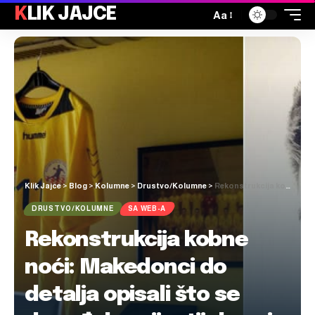
KLIK JAJCE
Aa
Klik Jajce
>
Blog
>
Kolumne
>
Drustvo/Kolumne
>
Rekonstrukcija kobne noći: Makedonci do detalja opisali što se događalo prije, tijekom i nakon zločina
DRUSTVO/KOLUMNE
SA WEB-A
Rekonstrukcija kobne
noći: Makedonci do
detalja opisali što se