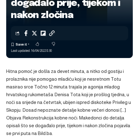
događalo prije, tijekom i
nakon zločina
Last updated: 16/04/2022 8:30
Hitna pomoć je došla za devet minuta, a nitko od gostiju i
prolaznika nije pomogao mladiću koji je nesretnom Totu
masirao srce Točno 12 minuta trajala je agonija mladog
hrvatskog rukometaša Denisa Tota koji je prošlog tjedna, u
noći sa srijede na četvrtak, ubijen ispred diskoteke Privileg u
Skopju. Dosad nepoznate detalje kobne večeri donosi […]
Objava
Rekonstrukcija kobne noći: Makedonci do detalja
opisali što se događalo prije, tijekom i nakon zločina
pojavila
se prvi puta na
Bild.ba
.