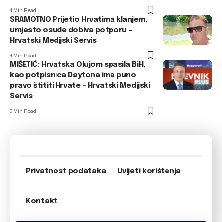
4 Min Read
SRAMOTNO Prijetio Hrvatima klanjem,
umjesto osude dobiva potporu –
Hrvatski Medijski Servis
4 Min Read
MIŠETIĆ: Hrvatska Olujom spasila BiH,
kao potpisnica Daytona ima puno
pravo štititi Hrvate – Hrvatski Medijski
Servis
9 Min Read
Privatnost podataka
Uvijeti korištenja
Kontakt