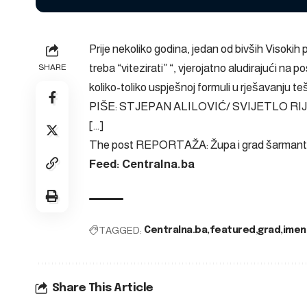
Prije nekoliko godina, jedan od bivših Visokih
treba “vitezirati” “, vjerojatno aludirajući na
SHARE
koliko-toliko uspješnoj formuli u rješavanju te
PIŠE: STJEPAN ALILOVIĆ/ SVIJETLO RIJEČI 
[…]
The post
REPORTAŽA: Župa i grad šarmantn
Feed: Centralna.ba
TAGGED:
Centralna.ba
featured
grad
imen
Share This Article