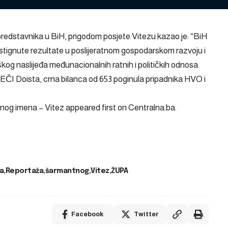
 predstavnika u BiH, prigodom posjete Vitezu kazao je: “BiH
 postignute rezultate u poslijeratnom gospodarskom razvoju i
škog naslijeđa međunacionalnih ratnih i političkih odnosa.
Doista, crna bilanca od 653 poginula pripadnika HVO i
og imena – Vitez
appeared first on
Centralna.ba
.
a
Reportaža
šarmantnog
Vitez
ŽUPA
Facebook
Twitter