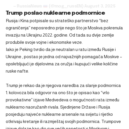
— RussiaNews
(@mog_russEN)
August 3, 2025
Trump poslao nuklearne podmornice
Rusija i Kina potpisale su strateško partnerstvo “bez
ograničenja” neposredno prije nego što je Moskva pokrenula
invaziju na Ukrajinu 2022. godine. Od tada su dvije zemlje
produbile svoje vojne i ekonomske veze.
Iako je Peking tvrdio da je neutralan u ratu između Rusije i
Ukrajine , postao je jedna od najvažnijih pomagača Moskve –
opskrbljujući je dijelovima za oružja i kupujući velike količine
ruske nafte.
Trump je rekao da je njegova naredba za slanje podmornica
1. kolovoza bila odgovor na ono što je opisao kao “vrlo
provokativne” izjave Medvedeva o mogućnosti rata između
nuklearno naoružanih rivala. Sjedinjene Države i Rusija
posjeduju najveće nuklearne arsenale na svijetu i rijetko
otkrivaju kretanje ili razmještaj svojih podmornica. Trumpove
izjave dolaze kao dio sve većih napetosti s Moskvom i