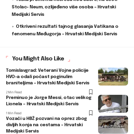
Stolac- Neum, ozlijeđeno više osoba – Hrvatski
Medijski Servis
Otkriveni rezultati tajnog glasanja Vatikana o
fenomenu Međugorja – Hrvatski Medijski Servis
You Might Also Like
Tomislavgrad: Veterani Vojne policije
HVO-a odali počast poginulim
braniteljima – Hrvatski Medijski Servis
2 Min Read
Preminuo je Jorge Messi, otac velikog
Lionela – Hrvatski Medijski Servis
1 Min Read
Vozači u HBŽ pozvani na oprez zbog
divljih konja na cestama – Hrvatski
Medijski Servis