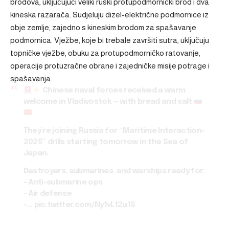
brodova, uključujući veliki ruski protupodmornički brod i dva
kineska razarača. Sudjeluju dizel-električne podmornice iz
obje zemlje, zajedno s kineskim brodom za spašavanje
podmornica. Vježbe, koje bi trebale završiti sutra, uključuju
topničke vježbe, obuku za protupodmorničko ratovanje,
operacije protuzračne obrane i zajedničke misije potrage i
spašavanja.
Chinese naval forces received a warm
welcome in Vladivostok — with bread and salt
They’re joining Russia for “Maritime Interaction-
2025” drills starting tomorrow in the Sea of
Japan.
Destroyers, submarines, and warships ready for:
– Anti-submarine ops
– Air defense
-…
pic.twitter.com/Ny1vL12u1S