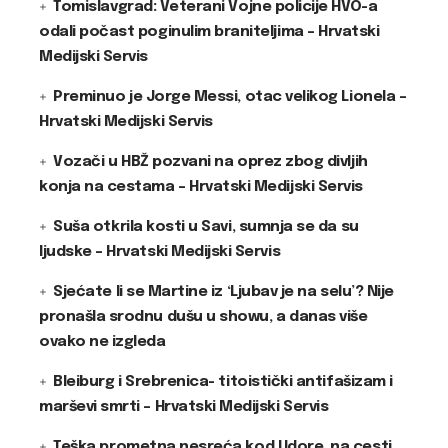
Tomislavgrad: Veterani Vojne policije HVO-a
odali počast poginulim braniteljima – Hrvatski
Medijski Servis
Preminuo je Jorge Messi, otac velikog Lionela –
Hrvatski Medijski Servis
Vozači u HBŽ pozvani na oprez zbog divljih
konja na cestama – Hrvatski Medijski Servis
Suša otkrila kosti u Savi, sumnja se da su
ljudske – Hrvatski Medijski Servis
Sjećate li se Martine iz ‘Ljubav je na selu’? Nije
pronašla srodnu dušu u showu, a danas više
ovako ne izgleda
Bleiburg i Srebrenica- titoistički antifašizam i
marševi smrti – Hrvatski Medijski Servis
Teška prometna nesreća kod Udore, na cesti