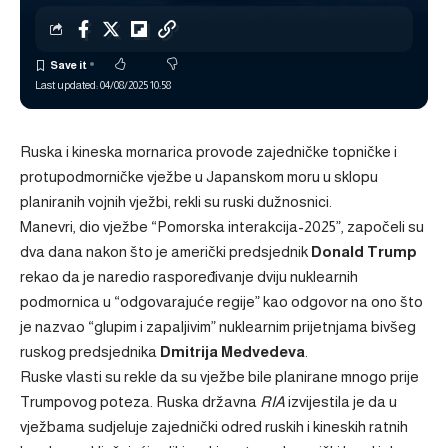
Last updated: 04/08/2025 10:58
Ruska i kineska mornarica provode zajedničke topničke i
protupodmorničke vježbe u Japanskom moru u sklopu
planiranih vojnih vježbi, rekli su ruski dužnosnici.
Manevri, dio vježbe “Pomorska interakcija-2025”, započeli su
dva dana nakon što je američki predsjednik
Donald Trump
rekao da je
naredio raspoređivanje dviju nuklearnih
podmornica
u “odgovarajuće regije” kao odgovor na ono što
je nazvao “glupim i zapaljivim” nuklearnim prijetnjama bivšeg
ruskog predsjednika
Dmitrija Medvedeva
.
Ruske vlasti su rekle da su vježbe bile planirane mnogo prije
Trumpovog poteza. Ruska državna
RIA
izvijestila je da u
vježbama sudjeluje zajednički odred ruskih i kineskih ratnih