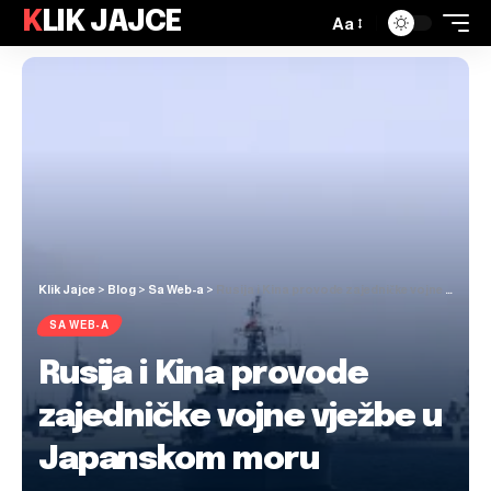
KLIK JAJCE
Aa
Klik Jajce
>
Blog
>
Sa Web-a
>
Rusija i Kina provode zajedničke vojne vježbe u Japanskom moru
SA WEB-A
Rusija i Kina provode
zajedničke vojne vježbe u
Japanskom moru