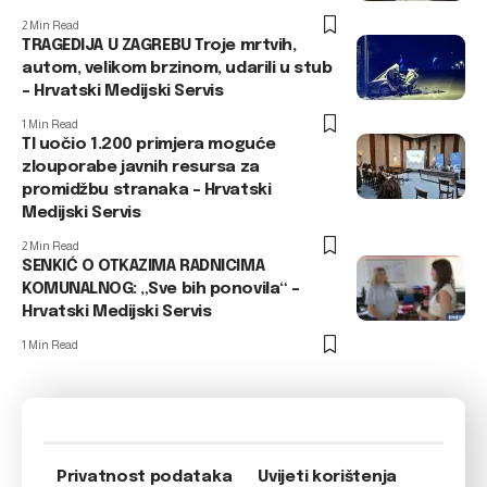
2 Min Read
TRAGEDIJA U ZAGREBU Troje mrtvih,
autom, velikom brzinom, udarili u stub
– Hrvatski Medijski Servis
1 Min Read
TI uočio 1.200 primjera moguće
zlouporabe javnih resursa za
promidžbu stranaka – Hrvatski
Medijski Servis
2 Min Read
SENKIĆ O OTKAZIMA RADNICIMA
KOMUNALNOG: „Sve bih ponovila“ –
Hrvatski Medijski Servis
1 Min Read
Privatnost podataka
Uvijeti korištenja