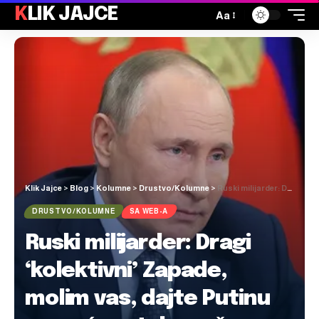
KLIK JAJCE
Aa
Klik Jajce
>
Blog
>
Kolumne
>
Drustvo/Kolumne
>
Ruski milijarder: Dragi ‘kolektivni’ Zapade, molim vas, dajte Putinu mogućnost da se časno povuče i prekine ovaj pokolj
DRUSTVO/KOLUMNE
SA WEB-A
Ruski milijarder: Dragi
‘kolektivni’ Zapade,
molim vas, dajte Putinu