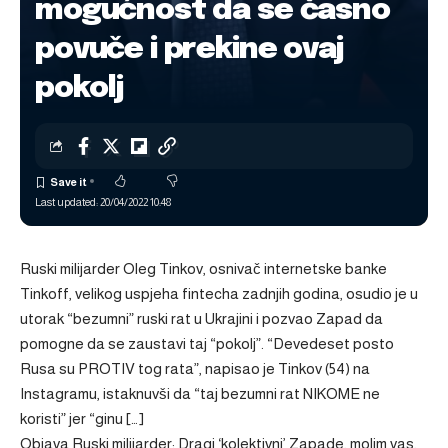
mogućnost da se časno
povuče i prekine ovaj
pokolj
Last updated: 20/04/2022 10:48
Ruski milijarder Oleg Tinkov, osnivač internetske banke
Tinkoff, velikog uspjeha fintecha zadnjih godina, osudio je u
utorak “bezumni” ruski rat u Ukrajini i pozvao Zapad da
pomogne da se zaustavi taj “pokolj”. “Devedeset posto
Rusa su PROTIV tog rata”, napisao je Tinkov (54) na
Instagramu, istaknuvši da “taj bezumni rat NIKOME ne
koristi” jer “ginu […]
Objava
Ruski milijarder: Dragi ‘kolektivni’ Zapade, molim vas,