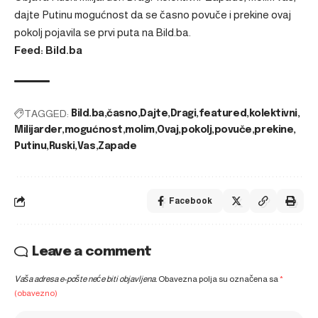
dajte Putinu mogućnost da se časno povuče i prekine ovaj
pokolj
pojavila se prvi puta na
Bild.ba
.
Feed: Bild.ba
TAGGED:
Bild.ba
časno
Dajte
Dragi
featured
kolektivni
Milijarder
mogućnost
molim
Ovaj
pokolj
povuče
prekine
Putinu
Ruski
Vas
Zapade
Facebook
Leave a comment
Vaša adresa e-pošte neće biti objavljena.
Obavezna polja su označena sa
*
(obavezno)