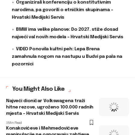
Organizirali konferenciju o konstitutivnim
narodima, pa govorili o etničkim skupinama –
Hrvatski Medijski Servis
BMW ima velike planove: Do 2027. stiže dosad
najveći val novih modela – Hrvatski Medijski Servis
VIDEO Ponovila kultni peh: Lepa Brena
zamahnula nogom na nastupu u Budvi pa pala na
pozornici
You Might Also Like
Najveći dioničar Volkswagena traži
hitne rezove, ugroženo 100.000 radnih
mjesta – Hrvatski Medijski Servis
3 Min Read
Konakovićeve i Mehmedovićeve
manipulacije ne osporavaju zahtjeve