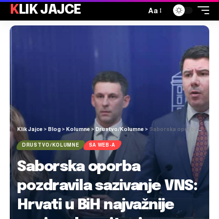
KLIK JAJCE
Aa
Klik Jajce
>
Blog
>
Kolumne
>
Drustvo/Kolumne
>
Saborska oporba pozdravila sazivanje VNS: Hrvati u BiH najvažnije nacionalno pitanje. Trebao je to i ranije učiniti
DRUSTVO/KOLUMNE
SA WEB-A
Saborska oporba
pozdravila sazivanje VNS:
Hrvati u BiH najvažnije