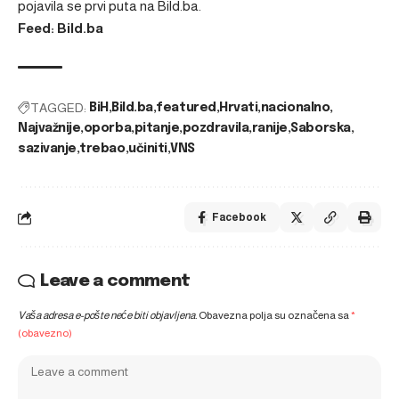
pojavila se prvi puta na
Bild.ba
.
Feed: Bild.ba
TAGGED:
BiH
Bild.ba
featured
Hrvati
nacionalno
Najvažnije
oporba
pitanje
pozdravila
ranije
Saborska
sazivanje
trebao
učiniti
VNS
Facebook
Leave a comment
Vaša adresa e-pošte neće biti objavljena.
Obavezna polja su označena sa
*
(obavezno)