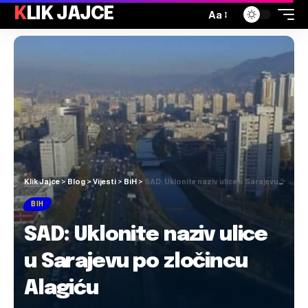
KLIK JAJCE
Aa
Klik Jajce
>
Blog
>
Vijesti
>
BiH
>
SAD: Uklonite naziv ulice u Sarajevu po zločincu Alagiću
BIH
SAD: Uklonite naziv ulice
u Sarajevu po zločincu
Alagiću