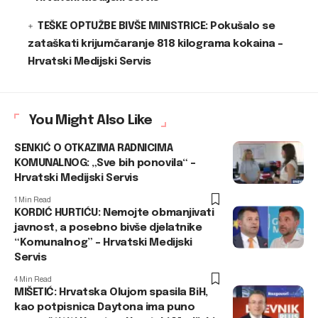
TEŠKE OPTUŽBE BIVŠE MINISTRICE: Pokušalo se
zataškati krijumčaranje 818 kilograma kokaina –
Hrvatski Medijski Servis
You Might Also Like
SENKIĆ O OTKAZIMA RADNICIMA
KOMUNALNOG: „Sve bih ponovila“ –
Hrvatski Medijski Servis
1 Min Read
KORDIĆ HURTIĆU: Nemojte obmanjivati
javnost, a posebno bivše djelatnike
“Komunalnog” – Hrvatski Medijski
Servis
4 Min Read
MIŠETIĆ: Hrvatska Olujom spasila BiH,
kao potpisnica Daytona ima puno