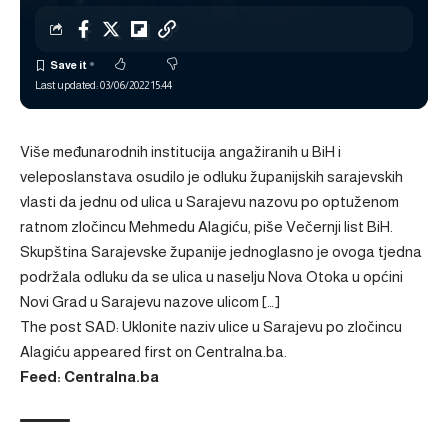
Last updated: 03/06/2022 15:44
Više međunarodnih institucija angažiranih u BiH i
veleposlanstava osudilo je odluku županijskih sarajevskih
vlasti da jednu od ulica u Sarajevu nazovu po optuženom
ratnom zločincu Mehmedu Alagiću, piše Večernji list BiH.
Skupština Sarajevske županije jednoglasno je ovoga tjedna
podržala odluku da se ulica u naselju Nova Otoka u općini
Novi Grad u Sarajevu nazove ulicom […]
The post
SAD: Uklonite naziv ulice u Sarajevu po zločincu
Alagiću
appeared first on
Centralna.ba
.
Feed: Centralna.ba