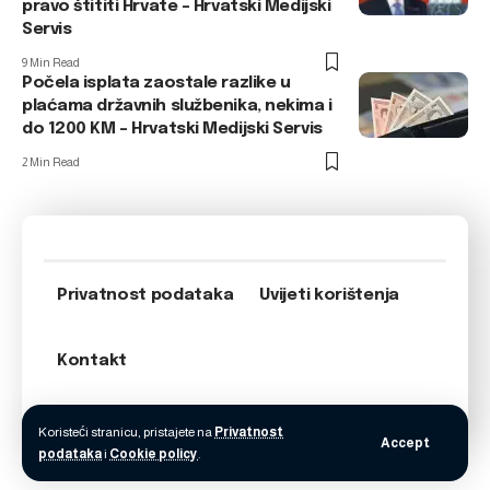
pravo štititi Hrvate – Hrvatski Medijski
Servis
9 Min Read
Počela isplata zaostale razlike u
plaćama državnih službenika, nekima i
do 1200 KM – Hrvatski Medijski Servis
2 Min Read
Privatnost podataka
Uvijeti korištenja
Kontakt
Koristeći stranicu, pristajete na
Privatnost
Accept
podataka
i
Cookie policy
.