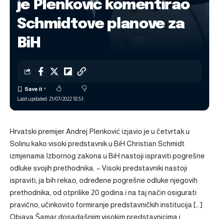
je Plenković komentirao
Schmidtove planove za
BiH
Last updated: 21/07/2022 18:53
Hrvatski premijer Andrej Plenković izjavio je u četvrtak u
Solinu kako visoki predstavnik u BiH Christian Schmidt
izmjenama Izbornog zakona u BiH nastoji ispraviti pogrešne
odluke svojih prethodnika. – Visoki predstavniki nastoji
ispraviti, ja bih rekao, određene pogrešne odluke njegovih
prethodnika, od otprilike 20 godina i na taj način osigurati
pravično, učinkovito formiranje predstavničkih institucija […]
Objava
Šamar dosadašnjim visokim predstavnicima i