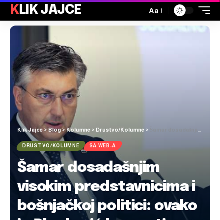
KLIK JAJCE
Aa
Klik Jajce
>
Blog
>
Kolumne
>
Drustvo/Kolumne
>
Šamar dosadašnjim visokim predstavnicima i bošnjačkoj politici: ovako je Plenković komentirao Schmidtove planove za BiH
DRUSTVO/KOLUMNE
SA WEB-A
Šamar dosadašnjim
visokim predstavnicima i
bošnjačkoj politici: ovako