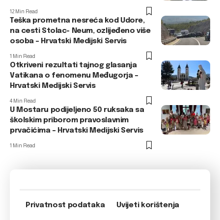
12 Min Read
Teška prometna nesreća kod Udore,
na cesti Stolac- Neum, ozlijeđeno više
osoba – Hrvatski Medijski Servis
1 Min Read
Otkriveni rezultati tajnog glasanja
Vatikana o fenomenu Međugorja –
Hrvatski Medijski Servis
4 Min Read
U Mostaru podijeljeno 50 ruksaka sa
školskim priborom pravoslavnim
prvačićima – Hrvatski Medijski Servis
1 Min Read
Privatnost podataka
Uvijeti korištenja