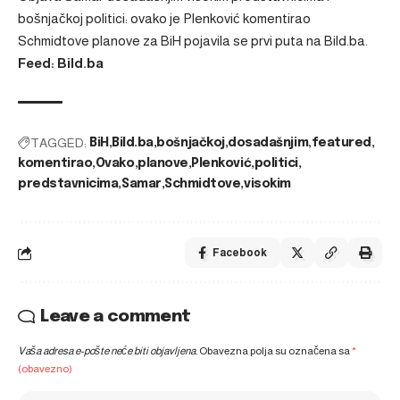
bošnjačkoj politici: ovako je Plenković komentirao
Schmidtove planove za BiH
pojavila se prvi puta na
Bild.ba
.
Feed: Bild.ba
TAGGED:
BiH
Bild.ba
bošnjačkoj
dosadašnjim
featured
komentirao
Ovako
planove
Plenković
politici
predstavnicima
Samar
Schmidtove
visokim
Facebook
Leave a comment
Vaša adresa e-pošte neće biti objavljena.
Obavezna polja su označena sa
*
(obavezno)