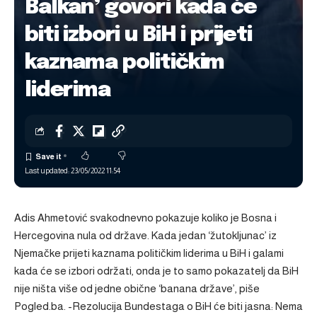
Balkan’ govori kada će
biti izbori u BiH i prijeti
kaznama političkim
liderima
Last updated: 23/05/2022 11:54
Adis Ahmetović svakodnevno pokazuje koliko je Bosna i
Hercegovina nula od države. Kada jedan ‘žutokljunac’ iz
Njemačke prijeti kaznama političkim liderima u BiH i galami
kada će se izbori održati, onda je to samo pokazatelj da BiH
nije ništa više od jedne obične ‘banana države’, piše
Pogled.ba. -Rezolucija Bundestaga o BiH će biti jasna: Nema