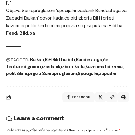
[…]
Objava
Samoproglašeni ‘specijalni izaslanik Bundestaga za
Zapadni Balkan’ govori kada će biti izbori u BiH i prijeti
kaznama političkim liderima
pojavila se prvi puta na
Bild.ba
.
Feed: Bild.ba
TAGGED:
Balkan
BiH
Bild.ba
biti
Bundestaga
će
featured
govori
izaslanik
izbori
kada
kaznama
liderima
političkim
prijeti
Samoproglašeni
Specijalni
zapadni
Facebook
Leave a comment
Vaša adresa e-pošte neće biti objavljena.
Obavezna polja su označena sa
*