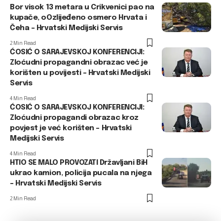
Bor visok 13 metara u Crikvenici pao na
kupače, oOzlijeđeno osmero Hrvata i
Čeha – Hrvatski Medijski Servis
2 Min Read
ĆOSIĆ O SARAJEVSKOJ KONFERENCIJI:
Zloćudni propagandni obrazac već je
korišten u povijesti – Hrvatski Medijski
Servis
4 Min Read
ĆOSIĆ O SARAJEVSKOJ KONFERENCIJI:
Zloćudni propagandi obrazac kroz
povjest je već korišten – Hrvatski
Medijski Servis
4 Min Read
HTIO SE MALO PROVOZATI Državljani BiH
ukrao kamion, policija pucala na njega
– Hrvatski Medijski Servis
2 Min Read