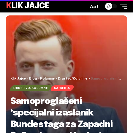
KLIK JAJCE
Aa
Klik Jajce
>
Blog
>
Kolumne
>
Drustvo/Kolumne
>
Samoproglašeni ‘specijalni izaslanik Bundestaga za Zapadni Balkan’ govori kada će biti izbori u BiH i prijeti kaznama političkim liderima
DRUSTVO/KOLUMNE
SA WEB-A
Samoproglašeni
‘specijalni izaslanik
Bundestaga za Zapadni