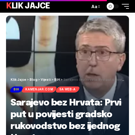
KLIK JAJCE
Aa
Klik Jajce
>
Blog
>
Vijesti
>
BiH
>
Sarajevo bez Hrvata: Prvi put u povijesti gradsko rukovodstvo bez ijednog Hrvata
BIH
KAMENJAR.COM
SA WEB-A
Sarajevo bez Hrvata: Prvi
put u povijesti gradsko
rukovodstvo bez ijednog