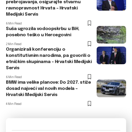
prebrojavanja, osigurajte stvarnu
ravnopravnost Hrvata – Hrvatski
Medijski Servis
6 Min Read
Suša ugrozila vodoopskrbu u BiH,
posebno teško u Hercegovini
2 Min Read
Organizirali konferenciju o
konstitutivnim narodima, pa govorili o
etničkim skupinama – Hrvatski Medijski
Servis
6 Min Read
BMW ima velike planove: Do 2027. stiže
dosad najveći val novih modela –
Hrvatski Medijski Servis
4 Min Read