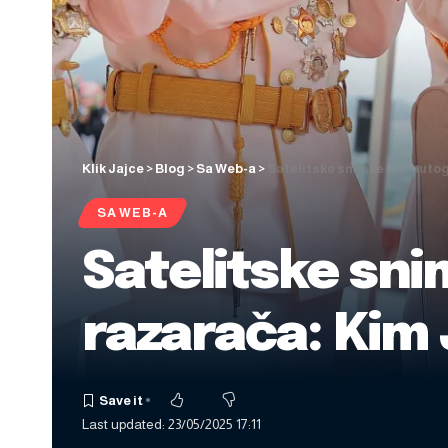
Klik Jajce
>
Blog
>
Sa Web-a
>
Satelitske snimke izvrnutog
SA WEB-A
Satelitske sn
razarača: Kim 
Last updated: 23/05/2025 17:11