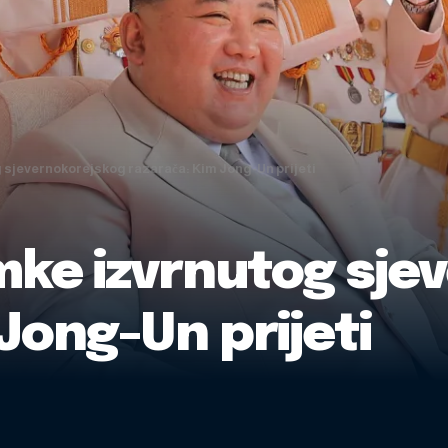
 sjevernokorejskog razarača: Kim Jong-Un prijeti
imke izvrnutog sje
Jong-Un prijeti