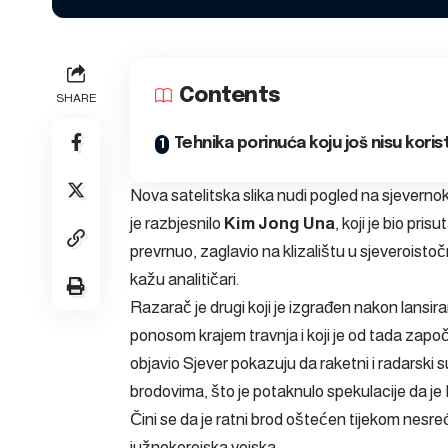
Contents
SHARE
Tehnika porinuća koju još nisu korist
Nova satelitska slika nudi pogled na sjevern
je razbjesnilo
Kim Jong Una
, koji je bio pri
prevrnuo, zaglavio na klizalištu u sjeveroisto
kažu analitičari.
Razarač je drugi koji je izgrađen nakon
lansir
ponosom krajem travnja i koji je od tada započ
objavio Sjever pokazuju da raketni i radarski
brodovima, što je potaknulo spekulacije da j
Čini se da je ratni brod oštećen tijekom nesre
južnokorejska vojska.