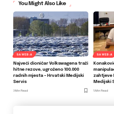
You Might Also Like
SA WEB-A
SA WEB-A
Najveći dioničar Volkswagena traži
Konakovi
hitne rezove, ugroženo 100.000
manipulac
radnih mjesta – Hrvatski Medijski
zahtjeve 
Servis
Medijski 
3 Min Read
5 Min Read