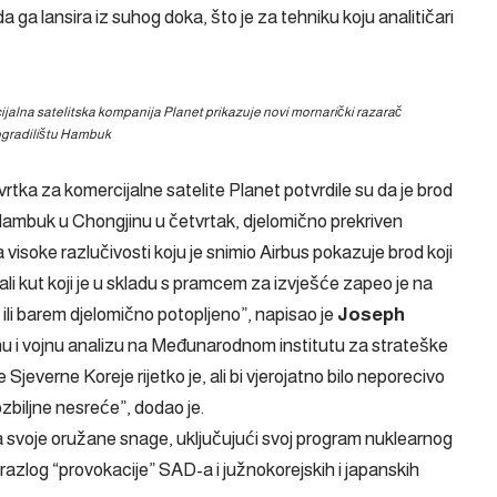
ga lansira iz suhog doka, što je za tehniku ​​koju analitičari
rcijalna satelitska kompanija Planet prikazuje novi mornarički razarač
dogradilištu Hambuk
rtka za komercijalne satelite Planet potvrdile su da je brod
Hambuk u Chongjinu u četvrtak, djelomično prekriven
a visoke razlučivosti koju je snimio Airbus pokazuje brod koji
ali kut koji je u skladu s pramcem za izvješće zapeo je na
ku ili barem djelomično potopljeno”, napisao je
Joseph
u i vojnu analizu na Međunarodnom institutu za strateške
Sjeverne Koreje rijetko je, ali bi vjerojatno bilo neporecivo
ozbiljne nesreće”, dodao je.
 svoje oružane snage, uključujući svoj program nuklearnog
ao razlog “provokacije” SAD-a i južnokorejskih i japanskih