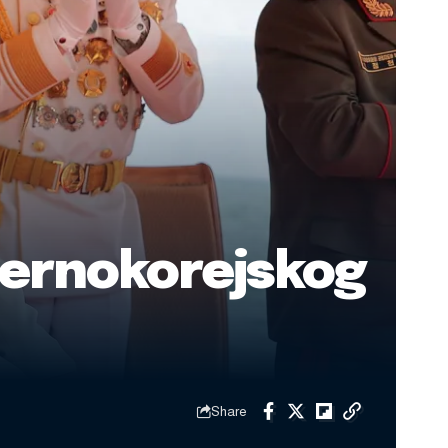
vernokorejskog
Share