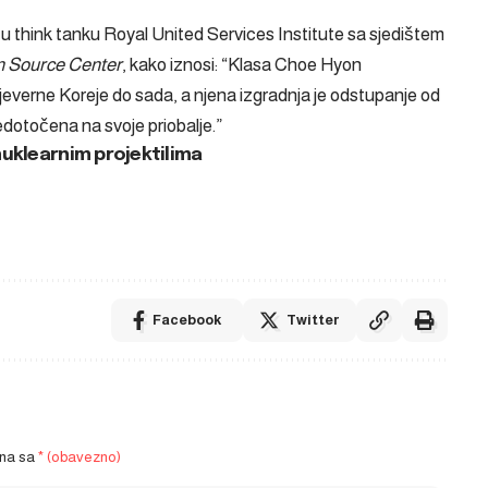
k u think tanku Royal United Services Institute sa sjedištem
 Source Center
, kako iznosi: “Klasa Choe Hyon
Sjeverne Koreje do sada, a njena izgradnja je odstupanje od
edotočena na svoje priobalje.”
nuklearnim projektilima
Facebook
Twitter
ena sa
* (obavezno)