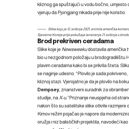
kliznog ga spuštajući u vodu bočno, umjesto da 
vjeruju da Pjongjang nikada prije nije koristio.
Slika koju je 12. svibnja 2025. snimila američka kome
Sjeverne Koreje prije pokušaja lansiranja 21. svibnja u bro
Brod prekriven ceradama
Slike koje je
Newsweeku
dostavila američka tv
bio u nezgodnom položaju u brodogradilištu 
plavim ceradama kako bi se prikrila šteta. Slik
se naginje udesno. “Plovilo je sada pokriveno, 
kliznoj stazi. Vjerojatno je da je plovilo na bo
Dempsey
, znanstveni suradnik za obramben
studije, na
X
-u.”Priznanje neuspjeha od strane 
nakon što su satelitske slike otkrile razmjere 
Kimov režim pojačao je napore da modernizira
oružja i niz balističkih projektila, navodeći k