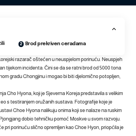
ili
Brod prekriven ceradama
okorejski razarač oštećen u neuspjelom porinuću. Neuspjeh
sutan tijekom incidenta. Čini se da se ratni brod od 5000 tona
čnom gradu Chongjinu i mogao bi biti djelomično potopljen,
anja Cho Hyona
, koji je Sjeverna Koreja predstavila s velikim
eo s testiranjem oružanih sustava. Fotografije koje je
 sustavi Choe Hyona nalikuju onima koji se nalaze na ruskim
e Pjongjang dobio tehničku pomoć Moskve u svom razvoju.
će pri porinuću slično opremljen kao Choe Hyon, priopćila je