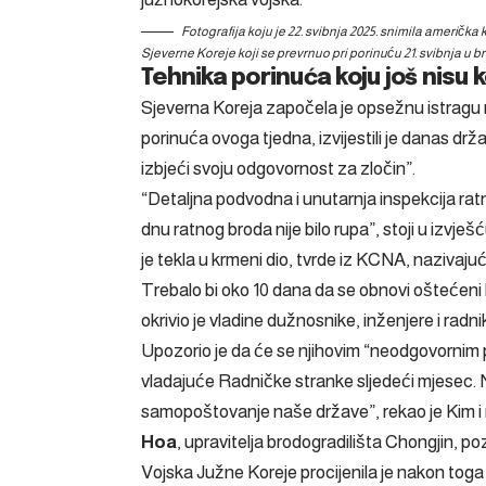
Fotografija koju je 22. svibnja 2025. snimila američk
Sjeverne Koreje koji se prevrnuo pri porinuću 21. svibnja 
Tehnika porinuća koju još nisu ko
Sjeverna Koreja započela je opsežnu istragu ne
porinuća ovoga tjedna, izvijestili je danas drž
izbjeći svoju odgovornost za zločin”.
“Detaljna podvodna i unutarnja inspekcija ratn
dnu ratnog broda nije bilo rupa”, stoji u izvj
je tekla u krmeni dio, tvrde iz KCNA, nazivaju
Trebalo bi oko 10 dana da se obnovi oštećeni
okrivio je vladine dužnosnike, inženjere i radni
Upozorio je da će se njihovim “neodgovornim 
vladajuće Radničke stranke sljedeći mjesec. 
samopoštovanje naše države”, rekao je Kim i n
Hoa
, upravitelja brodogradilišta Chongjin, po
Vojska Južne Koreje procijenila je nakon toga