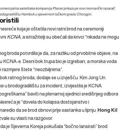
a komercijalna satelitska kompanija Planet prikazuje novi mornarički razarač
u brodogradilištu Hambuk u sjevernom lučkom gradu Chongjin.
ristili
sreće koja je oštetila novi ratni brod na ceremoniji
avni
KCNA
, a istražitelji su obećali da krivci “nikada ne mogu
og broda potvrdila je da, za razliku od prvobitne objave, na
ešću KCNA-e. Desni bok trupa bio je izgreban, a morska voda
ći razmjere štete “neozbiljnima”.
 bok ratnog broda, dodaje se u izvješću. Kim Jong Un
ke u brodogradilištu za incident, izvijestila je KCNA.
pogreškama” baviti na plenarnoj sjednici središnjeg odbora
Nesreća je “dovela do kolapsa dostojanstvo i
aredio da se brod obnovi prije sastanka u lipnju.
Hong Kil
zvale su vlasti na razgovor.
 da je Sjeverna Koreja pokušala “bočno lansirati” brod