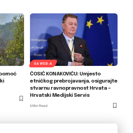
SA WEB-A
U pomoć
ĆOSIĆ KONAKOVIĆU: Umjesto
ki
etničkog prebrojavanja, osigurajte
stvarnu ravnopravnost Hrvata –
Hrvatski Medijski Servis
6 Min Read