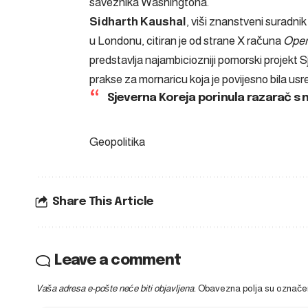
saveznika Washingtona.
Sidharth Kaushal
, viši znanstveni suradni
u Londonu, citiran je od strane X računa
Open
predstavlja najambiciozniji pomorski projekt 
prakse za mornaricu koja je povijesno bila usr
Sjeverna Koreja porinula razarač s 
Geopolitika
Share This Article
Leave a comment
Vaša adresa e-pošte neće biti objavljena.
Obavezna polja su označ