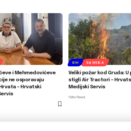
BIH
SA WEB-A
ćeve i Mehmedovićeve
Veliki požar kod Gruda: 
ije ne osporavaju
stigli Air Tractori – Hrvats
Hrvata – Hrvatski
Medijski Servis
Servis
1 Min Read