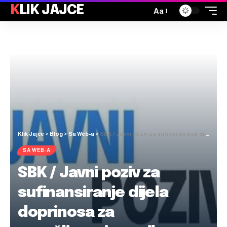
KLIK JAJCE
Aa
Klik Jajce
>
Blog
>
Sa Web-a
>
SBK / Javni poziv za sufinansiranje dijela doprinosa za zapošljavanja novih radnika
SA WEB-A
SBK / Javni poziv za
sufinansiranje dijela
doprinosa za