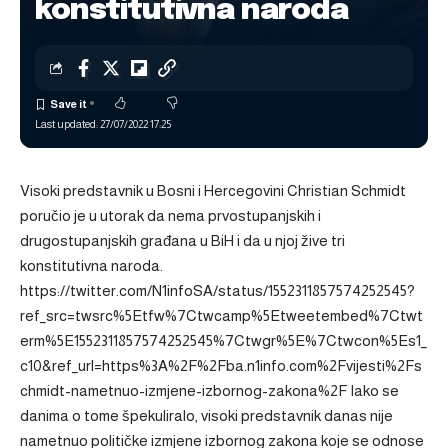
konstitutivna naroda
Last updated: 27/07/2022 17:25
Visoki predstavnik u Bosni i Hercegovini Christian Schmidt
poručio je u utorak da nema prvostupanjskih i
drugostupanjskih građana u BiH i da u njoj žive tri
konstitutivna naroda.
https://twitter.com/N1infoSA/status/1552311857574252545?
ref_src=twsrc%5Etfw%7Ctwcamp%5Etweetembed%7Ctwt
erm%5E1552311857574252545%7Ctwgr%5E%7Ctwcon%5Es1_
c10&ref_url=https%3A%2F%2Fba.n1info.com%2Fvijesti%2Fs
chmidt-nametnuo-izmjene-izbornog-zakona%2F Iako se
danima o tome špekuliralo, visoki predstavnik danas nije
nametnuo političke izmjene izbornog zakona koje se odnose