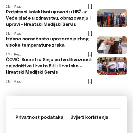
2 Min Read
Potpisani kolektivni ugovori u HBŽ-u:
Veće plaće u zdravstvu, obrazovanju i
upravi – Hrvatski Medijski Servis
3 Min Read
Izdano narančasto upozorenje zbog
visoke temperature zraka
1 Min Read
ČOVIĆ: Susreti u Sinju potvrdili važnost
zajedništva Hrvata BiH i Hrvatske –
Hrvatski Medijski Servis
2 Min Read
Privatnost podataka
Uvijeti korištenja