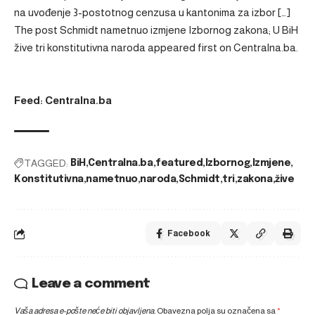
na uvođenje 3-postotnog cenzusa u kantonima za izbor […]
The post
Schmidt nametnuo izmjene Izbornog zakona; U BiH
žive tri konstitutivna naroda
appeared first on
Centralna.ba
.
Feed: Centralna.ba
TAGGED:
BiH
Centralna.ba
featured
Izbornog
Izmjene
Konstitutivna
nametnuo
naroda
Schmidt
tri
zakona
žive
Facebook
Leave a comment
Vaša adresa e-pošte neće biti objavljena.
Obavezna polja su označena sa
*