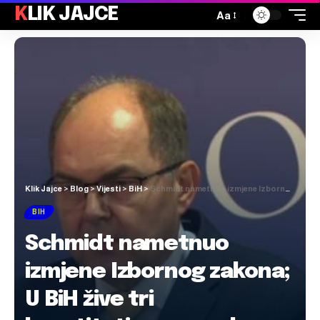
KLIK JAJCE
Aa
Klik Jajce
>
Blog
>
Vijesti
>
BiH
>
Schmidt nametnuo izmjene Izbornog zakona; U BiH žive tri konstitutivna naroda
BIH
Schmidt nametnuo
izmjene Izbornog zakona;
U BiH žive tri