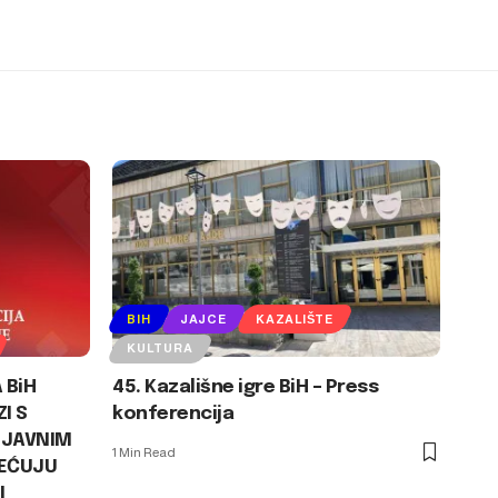
BIH
JAJCE
KAZALIŠTE
KULTURA
 BiH
45. Kazališne igre BiH – Press
I S
konferencija
 JAVNIM
1 Min Read
REĆUJU
I