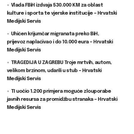
Vlada FBiH izdvaja 530.000 KM za oblast
kulture i sporta te vjerske institucije – Hrvatski
Medijski Servis
Uhićen krijumčar migranata preko BiH,
prijevoz naplaćivao i do 10.000 eura – Hrvatski
Medijski Servis
TRAGEDIJA U ZAGREBU Troje mrtvih, autom,
velikom brzinom, udarili u stub – Hrvatski
Medijski Servis
TI uočio 1.200 primjera moguće zlouporabe
javnih resursa za promidžbu stranaka – Hrvatski
Medijski Servis