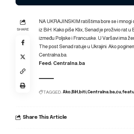
NA UKRAJINSKIM ratištima bore se i mnogi do
iz BiH. Kako piše Klix, Senad je proživio rat u B
SHARE
između Poljske i Francuske. U Varšavi ima ženu
The post
Senad ratuje u Ukrajini: Ako pogine
Centralna.ba
.
Feed: Centralna.ba
TAGGED:
Ako
BiH
biti
Centralna.ba
ću
feat
Share This Article