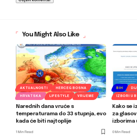
You Might Also Like
AKTUALNOSTI
HERCEG BOSNA
BIH
DI
HRVATSKA
LIFESTYLE
VRIJEME
IZBORI U B
Narednih dana vruće s
Kako se i
temperaturama do 33 stupnja, evo
za glasov
kada će biti najtoplije
izborima 
1 Min Read
0 Min Read