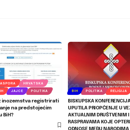
JASPORA
HRVATSKA
IH
JAJCE
POLITIKA
BIH
POLITIKA
RELIGIJA
z inozemstva registrirati
BISKUPSKA KONFERENCIJA
anje na predstojećim
UPUTILA PRIOPĆENJE U VEZ
u BiH?
AKTUALNIM DRUŠTVENIM I
RASPRAVAMA KOJE OPTE
ODNOSE MEĐU NARODIMA 