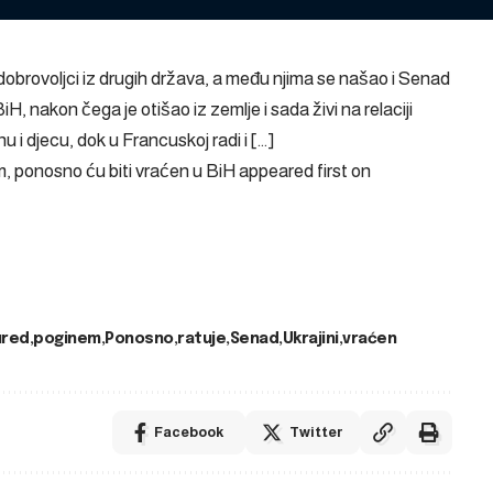
brovoljci iz drugih država, a među njima se našao i Senad
iH, nakon čega je otišao iz zemlje i sada živi na relaciji
 i djecu, dok u Francuskoj radi i […]
m, ponosno ću biti vraćen u BiH
appeared first on
ured
poginem
Ponosno
ratuje
Senad
Ukrajini
vraćen
Facebook
Twitter