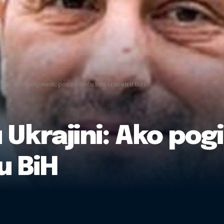
jini: Ako poginem, ponosno ću biti vraćen u BiH
 Ukrajini: Ako po
u BiH