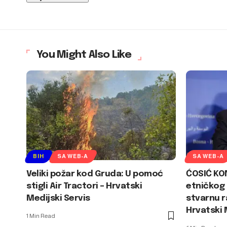
You Might Also Like
BIH
SA WEB-A
SA WEB-A
Veliki požar kod Gruda: U pomoć
ĆOSIĆ KO
stigli Air Tractori – Hrvatski
etničkog 
Medijski Servis
stvarnu 
Hrvatski 
1 Min Read