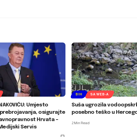
BIH
SA WEB-A
NAKOVIĆU: Umjesto
Suša ugrozila vodoopskrb
prebrojavanja, osigurajte
posebno teško u Hercego
ravnopravnost Hrvata –
2 Min Read
Medijski Servis