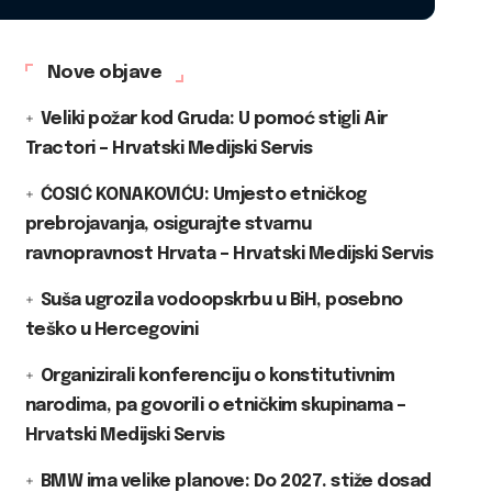
Nove objave
Veliki požar kod Gruda: U pomoć stigli Air
Tractori – Hrvatski Medijski Servis
ĆOSIĆ KONAKOVIĆU: Umjesto etničkog
prebrojavanja, osigurajte stvarnu
ravnopravnost Hrvata – Hrvatski Medijski Servis
Suša ugrozila vodoopskrbu u BiH, posebno
teško u Hercegovini
Organizirali konferenciju o konstitutivnim
narodima, pa govorili o etničkim skupinama –
Hrvatski Medijski Servis
BMW ima velike planove: Do 2027. stiže dosad