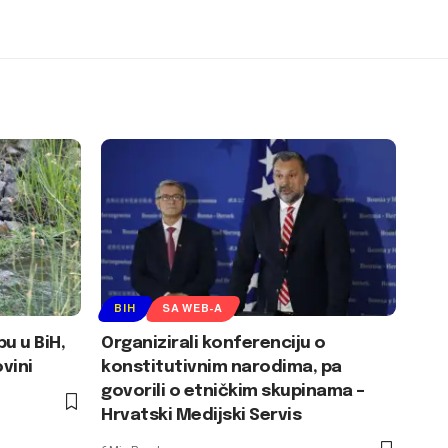
BIH
SA WEB-A
u u BiH,
Organizirali konferenciju o
vini
konstitutivnim narodima, pa
govorili o etničkim skupinama –
Hrvatski Medijski Servis