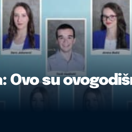
godišnji maturanti MSŠ Travnik
a: Ovo su ovogodiš