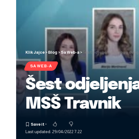
Klik Jajce
>
Blog
>
Sa Web-a
>
Šest odjeljenja: Ovo su ovo
SA WEB-A
Šest odjeljenj
MSŠ Travnik
Last updated: 29/04/2022 7:22