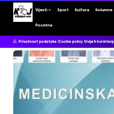
Vijesti
Sport
Kultura
Kolumne
Pocetna
Privatnost podataka
Cookie policy
Uvijeti korištenj