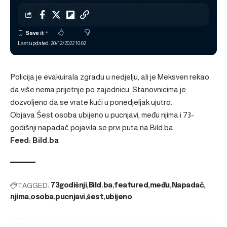
Last updated: 20/12/2022 10:02
Policija je evakuirala zgradu u nedjelju, ali je Meksven rekao
da više nema prijetnje po zajednicu. Stanovnicima je
dozvoljeno da se vrate kući u ponedjeljak ujutro.
Objava
Šest osoba ubijeno u pucnjavi, među njima i 73-
godišnji napadač
pojavila se prvi puta na
Bild.ba
.
Feed: Bild.ba
TAGGED:
73godišnji
Bild.ba
featured
među
Napadač
njima
osoba
pucnjavi
šest
ubijeno