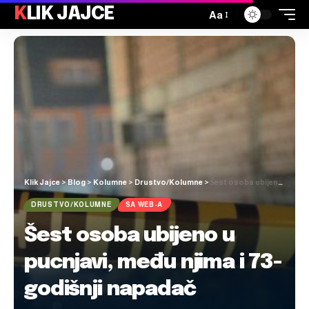
KLIK JAJCE
Aa
Klik Jajce
>
Blog
>
Kolumne
>
Drustvo/Kolumne
>
Šest osoba ubijeno u pucnjavi, među njima i 73-godišnji napadač
DRUSTVO/KOLUMNE
SA WEB-A
Šest osoba ubijeno u
pucnjavi, među njima i 73-
godišnji napadač