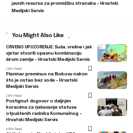
javnih resursa za promidžbu stranaka – Hrvatski
Medijski Servis
You Might Also Like
CRVENO UPOZORENJE: Suša, vreline i jak
vjetar stvorili opasnu kombinaciju
širom zemlje – Hrvatski Medijski Servis
2 Min Read
Planinar preminuo na Biokovu nakon
što je ostao bez vode – Hrvatski
Medijski Servis
2 Min Read
Postignut dogovor o daljnjim
koracima za rješavanje statusa
otpuštenih radnika Komunalnog –
Hrvatski Medijski Servis
6 Min Read