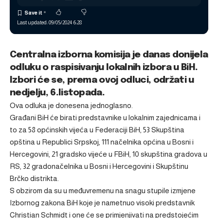
Last updated: 09/05/2024 6:28
Centralna izborna komisija je danas donijela
odluku o raspisivanju lokalnih izbora u BiH.
Izbori će se, prema ovoj odluci, održati u
nedjelju, 6.listopada.
Ova odluka je donesena jednoglasno.
Građani BiH će birati predstavnike u lokalnim zajednicama i
to za 58 općinskih vijeća u Federaciji BiH, 53 Skupština
opština u Republici Srpskoj, 111 načelnika općina u Bosni i
Hercegovini, 21 gradsko vijeće u FBiH, 10 skupština gradova u
RS, 32 gradonačelnika u Bosni i Hercegovini i Skupštinu
Brčko distrikta.
S obzirom da su u međuvremenu na snagu stupile izmjene
Izbornog zakona BiH koje je nametnuo visoki predstavnik
Christian Schmidt i one će se primjenjivati na predstojećim