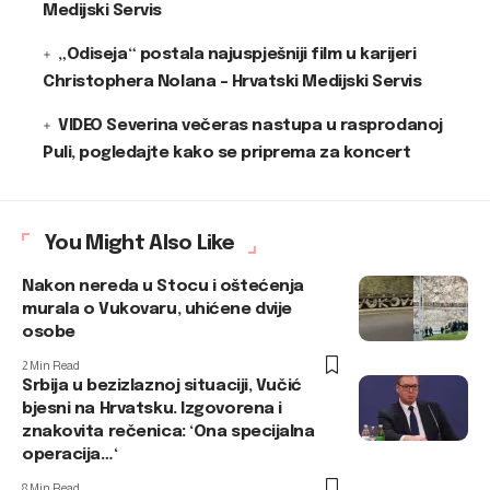
Medijski Servis
„Odiseja“ postala najuspješniji film u karijeri
Christophera Nolana – Hrvatski Medijski Servis
VIDEO Severina večeras nastupa u rasprodanoj
Puli, pogledajte kako se priprema za koncert
You Might Also Like
Nakon nereda u Stocu i oštećenja
murala o Vukovaru, uhićene dvije
osobe
2 Min Read
Srbija u bezizlaznoj situaciji, Vučić
bjesni na Hrvatsku. Izgovorena i
znakovita rečenica: ‘Ona specijalna
operacija…‘
8 Min Read