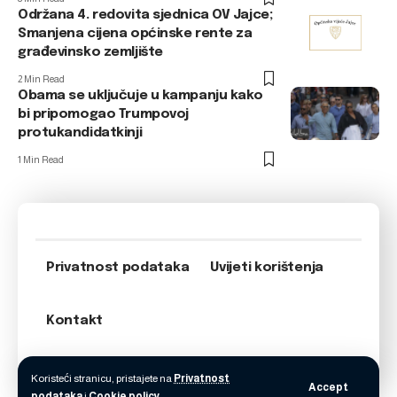
Održana 4. redovita sjednica OV Jajce;
Smanjena cijena općinske rente za
građevinsko zemljište
2 Min Read
Obama se uključuje u kampanju kako
bi pripomogao Trumpovoj
protukandidatkinji
1 Min Read
Privatnost podataka
Uvijeti korištenja
Kontakt
Koristeći stranicu, pristajete na
Privatnost
Accept
podataka
i
Cookie policy
.