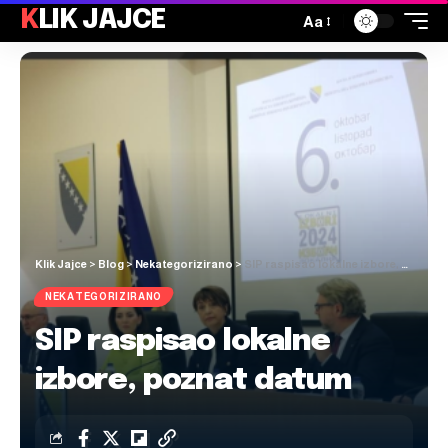
KLIK JAJCE
Aa
Klik Jajce
>
Blog
>
Nekategorizirano
>
SIP raspisao lokalne izbore, poznat datum
NEKATEGORIZIRANO
SIP raspisao lokalne
izbore, poznat datum