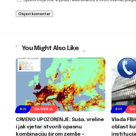
You Might Also Like
BIH
SA WEB-A
BIH
SA
CRVENO UPOZORENJE: Suša, vreline
Vlada FBi
i jak vjetar stvorili opasnu
oblast ku
kombinaciju širom zemlje –
institucij