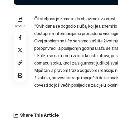
Čitatelj nas je zamolio da objavimo ovu vijest:
“Ovih dana se dogodio slučaj koji je uznemiri
SHARE
dostupnim informacijama pronađeno više uginul
Ovaj problem ne tiče se samo zaštite životinj
poljoprivredi, a posljednjih godina ulažu se zn
Ukoliko se na terenu zaista koriste otrovi, pos
domaću stoku, kao i za sigurnost ljudi koji s
Mještani s pravom traže odgovore i reakciju na
životinja, provesti istragu i spriječiti da se o
dovesti do još većih posljedica za cijelu lokal
Share This Article