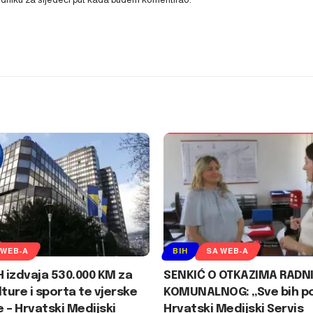
 WEB-A
BIH
SA WEB-A
H izdvaja 530.000 KM za
SENKIĆ O OTKAZIMA RADN
lture i sporta te vjerske
KOMUNALNOG: „Sve bih po
e – Hrvatski Medijski
Hrvatski Medijski Servis