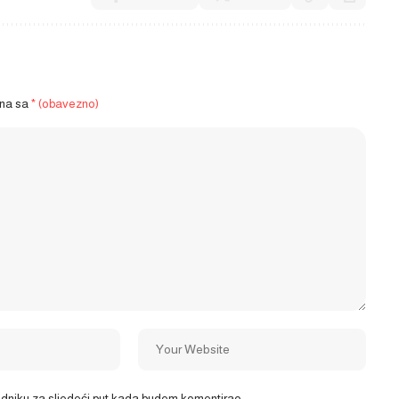
ena sa
* (obavezno)
ledniku za sljedeći put kada budem komentirao.