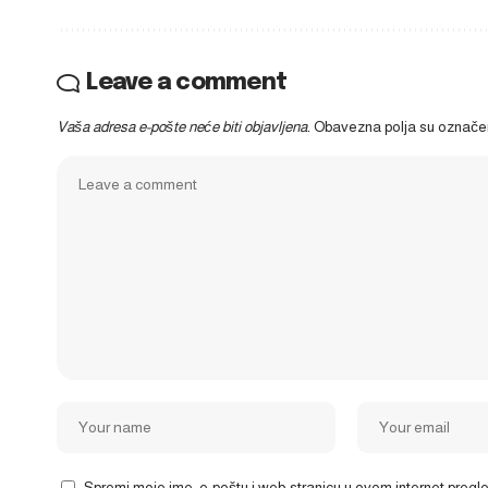
Leave a comment
Vaša adresa e-pošte neće biti objavljena.
Obavezna polja su označ
Spremi moje ime, e-poštu i web-stranicu u ovom internet preg