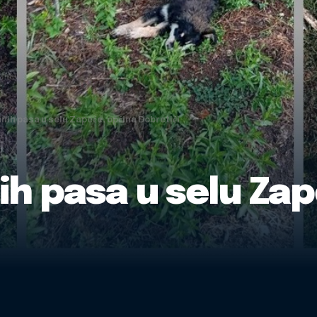
anih pasa u selu Zapeće, općina Dobretići
ih pasa u selu Za