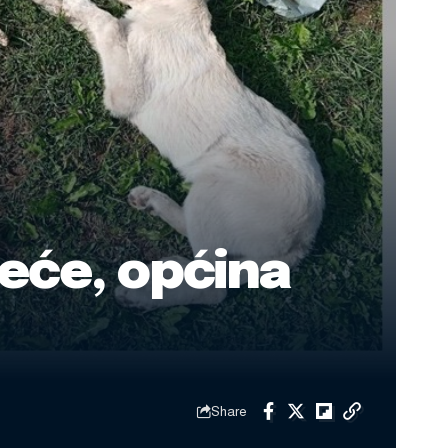
peće, općina
Share