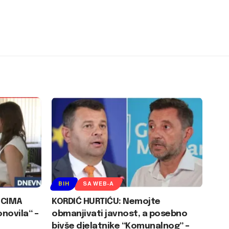
BIH
SA WEB-A
ICIMA
KORDIĆ HURTIĆU: Nemojte
novila“ –
obmanjivati javnost, a posebno
bivše djelatnike “Komunalnog” –