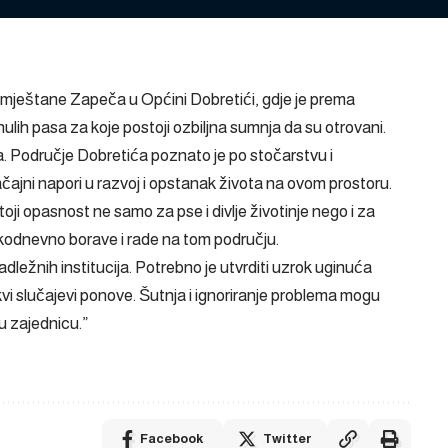
o mještane Zapeča u Općini Dobretići, gdje je prema
ih pasa za koje postoji ozbiljna sumnja da su otrovani.
a. Područje Dobretića poznato je po stočarstvu i
ačajni napori u razvoj i opstanak života na ovom prostoru.
toji opasnost ne samo za pse i divlje životinje nego i za
vakodnevno borave i rade na tom području.
dležnih institucija. Potrebno je utvrditi uzrok uginuća
vakvi slučajevi ponove. Šutnja i ignoriranje problema mogu
nu zajednicu.”
Facebook
Twitter