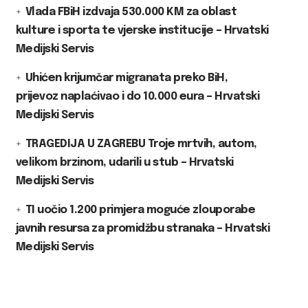
Vlada FBiH izdvaja 530.000 KM za oblast
kulture i sporta te vjerske institucije – Hrvatski
Medijski Servis
Uhićen krijumčar migranata preko BiH,
prijevoz naplaćivao i do 10.000 eura – Hrvatski
Medijski Servis
TRAGEDIJA U ZAGREBU Troje mrtvih, autom,
velikom brzinom, udarili u stub – Hrvatski
Medijski Servis
TI uočio 1.200 primjera moguće zlouporabe
javnih resursa za promidžbu stranaka – Hrvatski
Medijski Servis