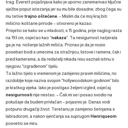
trag. Everett pojašnjava kako je uporno zanemarivao ključne
vježbe poput istezanja jer su mu bile dosadne, zbog čega su
mu tetive
trajno oštećene
. – Mislim da će moj kraj biti
mišićno-koštane prirode – otvoreno je kazao.
Prisjetio se kako se u mladosti, s 15 godina, prije naglog rasta
na 193 cm, osjećao kao “
nakaza
“. Ta nesigurnost natjerala
ga je na nošenje lažnih mišića. Priznao je da je nosio
poseban bodi s umecima za stražnjicu, listove i ramena, čak i
pred kamerama, a da redatelji nikada nisu saznali istinu o
njegovu “izgrađenom” tijelu.
To lažno tijelo s vremenom je zamijenio pravim mišićima, no
razdoblje koje naziva svojom “hollywoodskom godinom” bilo
je kratkog vijeka. Iako je postigao željeni izgled, osjećaj
nesigurnosti
nije nestao. – Čak mi se i posao svodio na
pokušaje da budem privlačan – pojasnio je. Danas vodi
potpuno drugačiji život. Teretanu je zamijenio šetnjama s
labradorom, a nakon vjenčanja sa suprugom
Henriqueom
posvetio se miru.