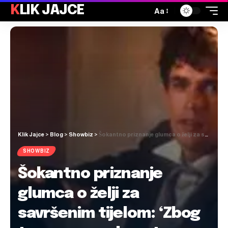
KLIK JAJCE
Aa
Klik Jajce
>
Blog
>
Showbiz
>
Šokantno priznanje glumca o želji za savršenim tijelom: ‘Zbog toga sam sada gotovo invalid’
SHOWBIZ
Šokantno priznanje
glumca o želji za
savršenim tijelom: ‘Zbog