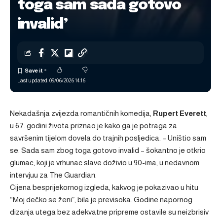
toga sam sada gotovo
invalid’
Last updated: 09/06/2026 14:16
Nekadašnja zvijezda romantičnih komedija,
Rupert Everett
,
u 67. godini života priznao je kako ga je potraga za
savršenim tijelom dovela do trajnih posljedica. – Uništio sam
se. Sada sam zbog toga gotovo invalid – šokantno je otkrio
glumac, koji je vrhunac slave doživio u 90-ima, u nedavnom
intervjuu za
The Guardian
.
Cijena besprijekornog izgleda, kakvog je pokazivao u hitu
“Moj dečko se ženi”, bila je previsoka. Godine napornog
dizanja utega bez adekvatne pripreme ostavile su neizbrisiv