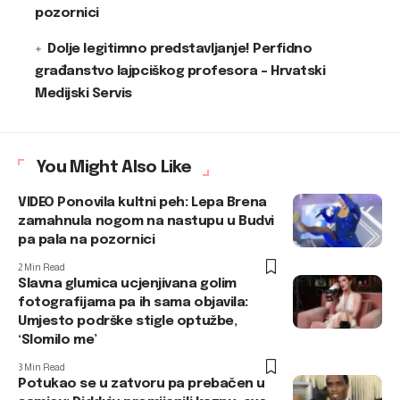
pozornici
Dolje legitimno predstavljanje! Perfidno
građanstvo lajpciškog profesora – Hrvatski
Medijski Servis
You Might Also Like
VIDEO Ponovila kultni peh: Lepa Brena
zamahnula nogom na nastupu u Budvi
pa pala na pozornici
2 Min Read
Slavna glumica ucjenjivana golim
fotografijama pa ih sama objavila:
Umjesto podrške stigle optužbe,
‘Slomilo me’
3 Min Read
Potukao se u zatvoru pa prebačen u