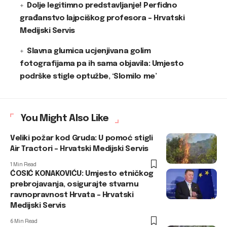
Dolje legitimno predstavljanje! Perfidno
građanstvo lajpciškog profesora – Hrvatski
Medijski Servis
Slavna glumica ucjenjivana golim
fotografijama pa ih sama objavila: Umjesto
podrške stigle optužbe, ‘Slomilo me’
You Might Also Like
Veliki požar kod Gruda: U pomoć stigli
Air Tractori – Hrvatski Medijski Servis
1 Min Read
ĆOSIĆ KONAKOVIĆU: Umjesto etničkog
prebrojavanja, osigurajte stvarnu
ravnopravnost Hrvata – Hrvatski
Medijski Servis
6 Min Read