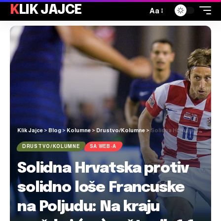
KLIK JAJCE
Aa
Klik Jajce
>
Blog
>
Kolumne
>
Drustvo/Kolumne
>
Solidna Hrvatska protiv solidno loše Francuske na Poljudu: Na kraju možda i (ne)poštenih 1:1
DRUSTVO/KOLUMNE
SA WEB-A
Solidna Hrvatska protiv
solidno loše Francuske
na Poljudu: Na kraju