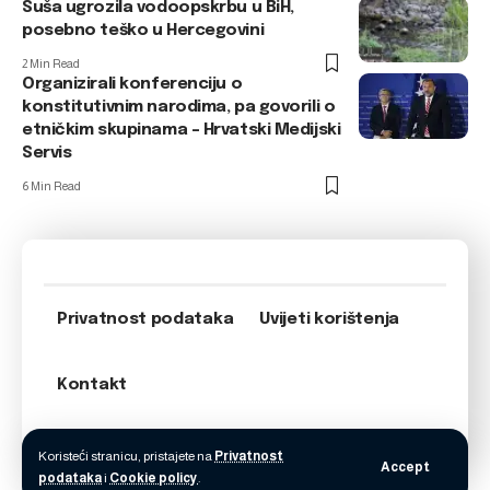
Suša ugrozila vodoopskrbu u BiH,
posebno teško u Hercegovini
2 Min Read
Organizirali konferenciju o
konstitutivnim narodima, pa govorili o
etničkim skupinama – Hrvatski Medijski
Servis
6 Min Read
Privatnost podataka
Uvijeti korištenja
Kontakt
Koristeći stranicu, pristajete na
Privatnost
Accept
podataka
i
Cookie policy
.