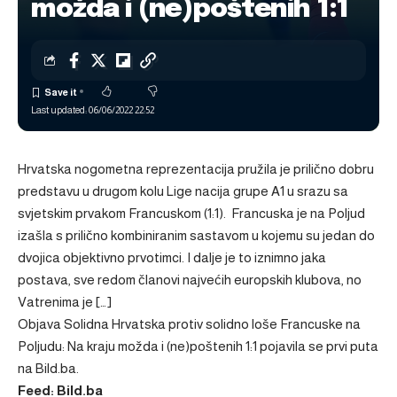
možda i (ne)poštenih 1:1
Last updated: 06/06/2022 22:52
Hrvatska nogometna reprezentacija pružila je prilično dobru
predstavu u drugom kolu Lige nacija grupe A1 u srazu sa
svjetskim prvakom Francuskom (1:1). Francuska je na Poljud
izašla s prilično kombiniranim sastavom u kojemu su jedan do
dvojica objektivno prvotimci. I dalje je to iznimno jaka
postava, sve redom članovi najvećih europskih klubova, no
Vatrenima je […]
Objava
Solidna Hrvatska protiv solidno loše Francuske na
Poljudu: Na kraju možda i (ne)poštenih 1:1
pojavila se prvi puta
na
Bild.ba
.
Feed: Bild.ba