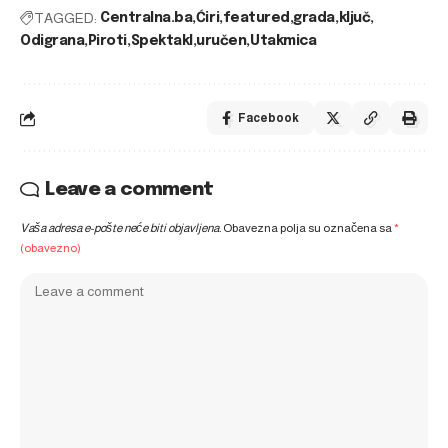
TAGGED:
Centralna.ba
Ćiri
featured
grada
ključ
Odigrana
Piroti
Spektakl
uručen
Utakmica
Facebook
Leave a comment
Vaša adresa e-pošte neće biti objavljena.
Obavezna polja su označena sa
*
(obavezno)