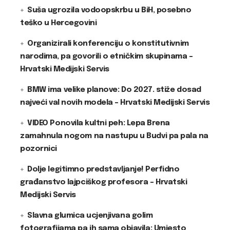
Suša ugrozila vodoopskrbu u BiH, posebno
teško u Hercegovini
Organizirali konferenciju o konstitutivnim
narodima, pa govorili o etničkim skupinama –
Hrvatski Medijski Servis
BMW ima velike planove: Do 2027. stiže dosad
najveći val novih modela – Hrvatski Medijski Servis
VIDEO Ponovila kultni peh: Lepa Brena
zamahnula nogom na nastupu u Budvi pa pala na
pozornici
Dolje legitimno predstavljanje! Perfidno
građanstvo lajpciškog profesora – Hrvatski
Medijski Servis
Slavna glumica ucjenjivana golim
fotografijama pa ih sama objavila: Umjesto