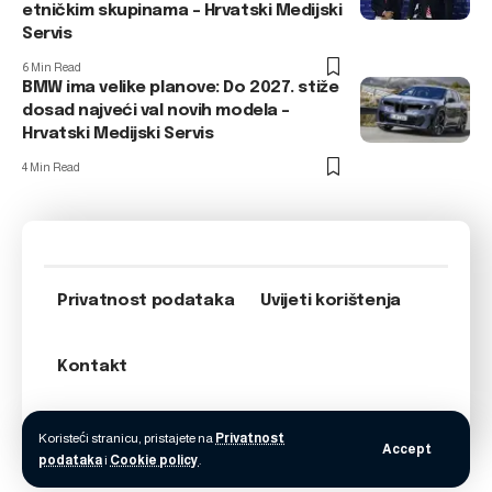
etničkim skupinama – Hrvatski Medijski
Servis
6 Min Read
BMW ima velike planove: Do 2027. stiže
dosad najveći val novih modela –
Hrvatski Medijski Servis
4 Min Read
Privatnost podataka
Uvijeti korištenja
Kontakt
Koristeći stranicu, pristajete na
Privatnost
Accept
podataka
i
Cookie policy
.