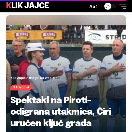
KLIK JAJCE
Aa
Klik Jajce
>
Blog
>
Sa Web-a
>
Spektakl na Piroti- odigrana utakmica, Ćiri uručen ključ grada
SA WEB-A
Spektakl na Piroti-
odigrana utakmica, Ćiri
uručen ključ grada