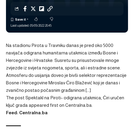
Last updated: 05/05/2022 20:45
Na stadionu Pirota u Travniku danas je pred oko 5000
navijača odigrana humanitarna utakmica između Bosne i
Hercegovine i Hrvatske. Susretu su prisustvovale mnoge
zvijezde iz svijeta nogometa, sporta, ali i estradne scene.
Atmosferu do usijanja doveo je bivši selektor reprezentacije
Bosne i Hercegovine Miroslav Ćiro Blažević koji je danas i
zvanično postao počasnim građaninom […]
The post
Spektakl na Piroti- odigrana utakmica, Ćiri uručen
ključ grada
appeared first on
Centralna.ba
.
Feed: Centralna.ba