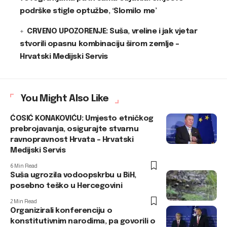
podrške stigle optužbe, ‘Slomilo me’
CRVENO UPOZORENJE: Suša, vreline i jak vjetar
stvorili opasnu kombinaciju širom zemlje –
Hrvatski Medijski Servis
You Might Also Like
ĆOSIĆ KONAKOVIĆU: Umjesto etničkog
prebrojavanja, osigurajte stvarnu
ravnopravnost Hrvata – Hrvatski
Medijski Servis
6 Min Read
Suša ugrozila vodoopskrbu u BiH,
posebno teško u Hercegovini
2 Min Read
Organizirali konferenciju o
konstitutivnim narodima, pa govorili o