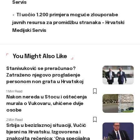
Servis
TI uočio 1.200 primjera moguće zlouporabe
javnih resursa za promidžbu stranaka – Hrvatski
Medijski Servis
You Might Also Like
Stanivuković se preračunao?
Zatraženo njegovo proglašenje
personom non grata u Hrvatskoj
1 Min Read
Nakon nereda u Stocu i oštećenja
murala o Vukovaru, uhićene dvije
osobe
2 Min Read
Srbija u bezizlaznoj situaciji, Vučić
bjesni na Hrvatsku. Izgovorena i
znakovita rečenica: ‘Ona specijalna