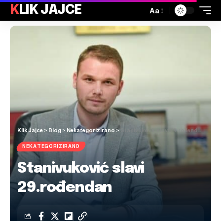
KLIK JAJCE
Aa
Klik Jajce
>
Blog
>
Nekategorizirano
>
Stanivuković slavi 29.rođendan
NEKATEGORIZIRANO
Stanivuković slavi
29.rođendan