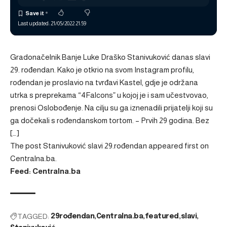
Last updated: 21/05/2022 21:59
Gradonačelnik Banje Luke Draško Stanivuković danas slavi
29. rođendan. Kako je otkrio na svom Instagram profilu,
rođendan je proslavio na tvrđavi Kastel, gdje je održana
utrka s preprekama “4Falcons” u kojoj je i sam učestvovao,
prenosi Oslobođenje. Na cilju su ga iznenadili prijatelji koji su
ga dočekali s rođendanskom tortom. – Prvih 29 godina. Bez
[…]
The post
Stanivuković slavi 29.rođendan
appeared first on
Centralna.ba
.
Feed: Centralna.ba
TAGGED:
29rođendan
Centralna.ba
featured
slavi