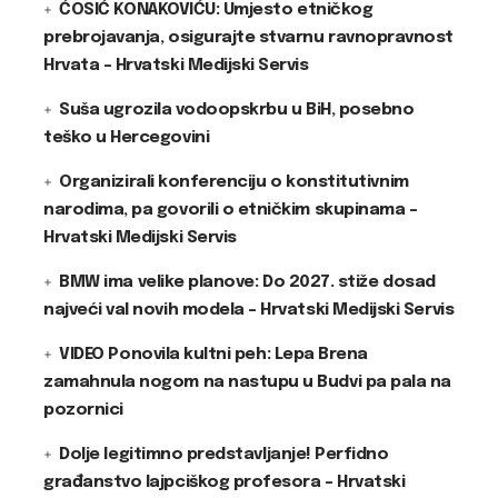
ĆOSIĆ KONAKOVIĆU: Umjesto etničkog
prebrojavanja, osigurajte stvarnu ravnopravnost
Hrvata – Hrvatski Medijski Servis
Suša ugrozila vodoopskrbu u BiH, posebno
teško u Hercegovini
Organizirali konferenciju o konstitutivnim
narodima, pa govorili o etničkim skupinama –
Hrvatski Medijski Servis
BMW ima velike planove: Do 2027. stiže dosad
najveći val novih modela – Hrvatski Medijski Servis
VIDEO Ponovila kultni peh: Lepa Brena
zamahnula nogom na nastupu u Budvi pa pala na
pozornici
Dolje legitimno predstavljanje! Perfidno
građanstvo lajpciškog profesora – Hrvatski