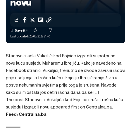
novu
Last updated: 23/08/2022 21:40
Stanovnici sela Vukeljići kod Fojnice izgradili su potpuno
novu kuću susjedu Muharemu Ibreljiću. Kako je navedeno na
Facebook stranici Vukeljići, trenutno se izvode završni radovi
prije useljenja, a trošna kuća u kojoj je Ibreljić ranije živio u
posve nehumanim uvjetima prije toga je srušena. Navode
kako su im ostala još četiri radna dana da se […]
The post
Stanovnici Vukeljića kod Fojnice srušili trošnu kuću
susjedu i izgradili novu
appeared first on
Centralna.ba
.
Feed: Centralna.ba