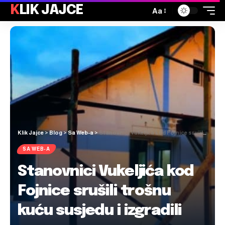
KLIK JAJCE
Aa
Klik Jajce
>
Blog
>
Sa Web-a
>
Stanovnici Vukeljića kod Fojnice srušili trošnu kuću susjedu i izgradili novu
SA WEB-A
Stanovnici Vukeljića kod
Fojnice srušili trošnu
kuću susjedu i izgradili