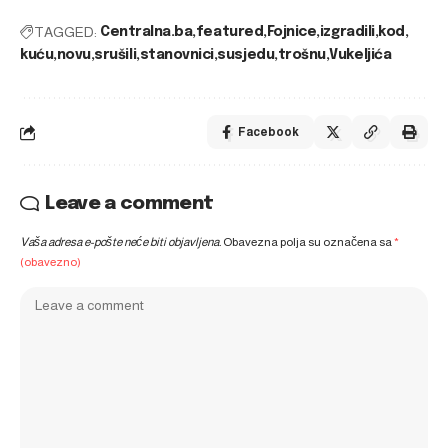
TAGGED:
Centralna.ba
featured
Fojnice
izgradili
kod
kuću
novu
srušili
stanovnici
susjedu
trošnu
Vukeljića
Facebook
Leave a comment
Vaša adresa e-pošte neće biti objavljena.
Obavezna polja su označena sa
*
(obavezno)