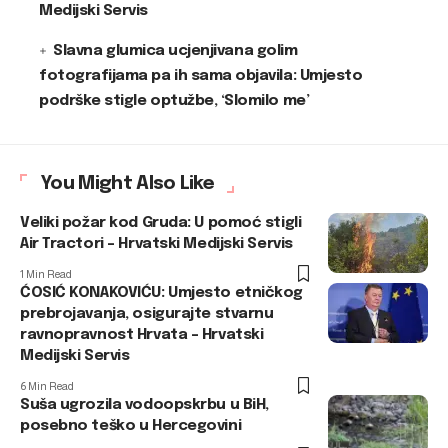
Medijski Servis
Slavna glumica ucjenjivana golim
fotografijama pa ih sama objavila: Umjesto
podrške stigle optužbe, ‘Slomilo me’
You Might Also Like
Veliki požar kod Gruda: U pomoć stigli
Air Tractori – Hrvatski Medijski Servis
1 Min Read
ĆOSIĆ KONAKOVIĆU: Umjesto etničkog
prebrojavanja, osigurajte stvarnu
ravnopravnost Hrvata – Hrvatski
Medijski Servis
6 Min Read
Suša ugrozila vodoopskrbu u BiH,
posebno teško u Hercegovini