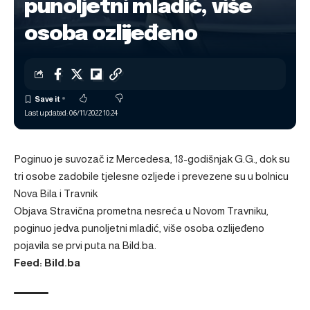
punoljetni mladić, više
osoba ozlijeđeno
Last updated: 06/11/2022 10:24
Poginuo je suvozač iz Mercedesa, 18-godišnjak G.G., dok su
tri osobe zadobile tjelesne ozljede i prevezene su u bolnicu
Nova Bila i Travnik
Objava
Stravična prometna nesreća u Novom Travniku,
poginuo jedva punoljetni mladić, više osoba ozlijeđeno
pojavila se prvi puta na
Bild.ba
.
Feed: Bild.ba