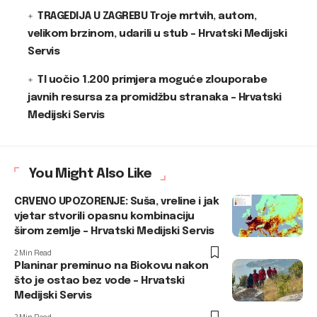
TRAGEDIJA U ZAGREBU Troje mrtvih, autom,
velikom brzinom, udarili u stub – Hrvatski Medijski
Servis
TI uočio 1.200 primjera moguće zlouporabe
javnih resursa za promidžbu stranaka – Hrvatski
Medijski Servis
You Might Also Like
CRVENO UPOZORENJE: Suša, vreline i jak
vjetar stvorili opasnu kombinaciju
širom zemlje – Hrvatski Medijski Servis
2 Min Read
Planinar preminuo na Biokovu nakon
što je ostao bez vode – Hrvatski
Medijski Servis