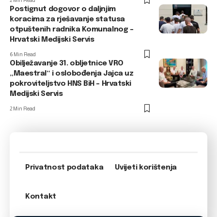
2 Min Read
Postignut dogovor o daljnjim
koracima za rješavanje statusa
otpuštenih radnika Komunalnog –
Hrvatski Medijski Servis
6 Min Read
Obilježavanje 31. obljetnice VRO
„Maestral“ i oslobođenja Jajca uz
pokroviteljstvo HNS BiH – Hrvatski
Medijski Servis
2 Min Read
Privatnost podataka
Uvijeti korištenja
Kontakt