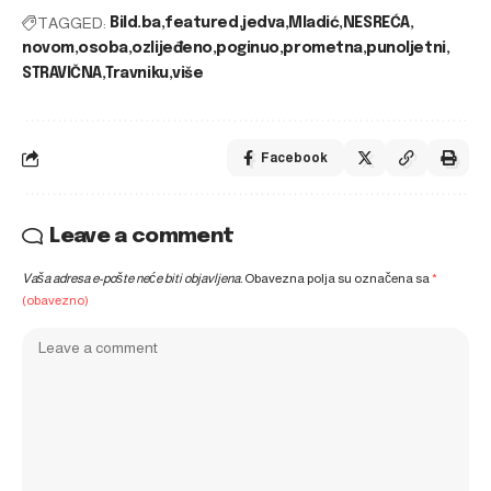
TAGGED:
Bild.ba
featured
jedva
Mladić
NESREĆA
novom
osoba
ozlijeđeno
poginuo
prometna
punoljetni
STRAVIČNA
Travniku
više
Facebook
Leave a comment
Vaša adresa e-pošte neće biti objavljena.
Obavezna polja su označena sa
*
(obavezno)