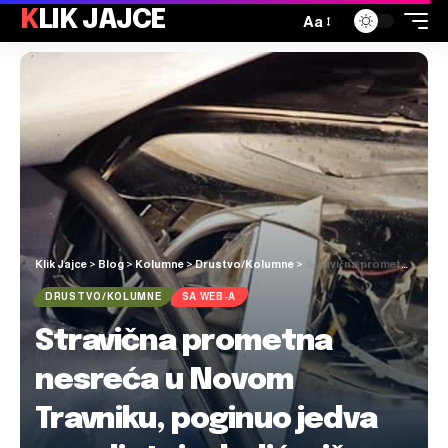
KLIK JAJCE
Aa
Klik Jajce
>
Blog
>
Kolumne
>
Drustvo/Kolumne
>
Stravična prometna nesreća u Novom Travniku, poginuo jedva punoljetni mladić, više osoba ozlijeđeno
DRUSTVO/KOLUMNE
SA WEB-A
Stravična prometna
nesreća u Novom
Travniku, poginuo jedva