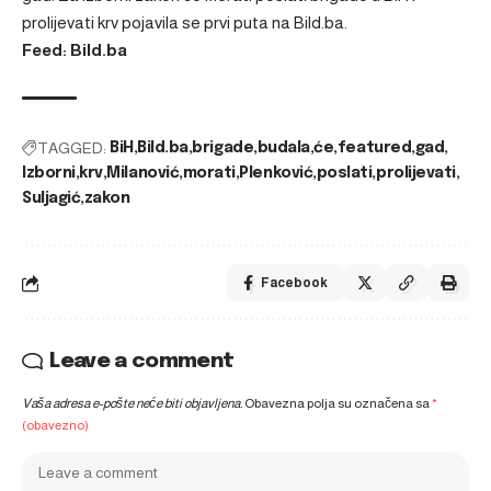
prolijevati krv
pojavila se prvi puta na
Bild.ba
.
Feed: Bild.ba
TAGGED:
BiH
Bild.ba
brigade
budala
će
featured
gad
Izborni
krv
Milanović
morati
Plenković
poslati
prolijevati
Suljagić
zakon
Facebook
Leave a comment
Vaša adresa e-pošte neće biti objavljena.
Obavezna polja su označena sa
*
(obavezno)