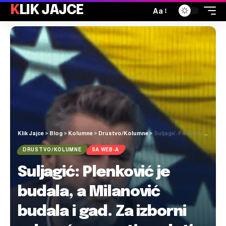
KLIK JAJCE
Aa
Klik Jajce
>
Blog
>
Kolumne
>
Drustvo/Kolumne
>
Suljagić: Plenković je budala, a Milanović budala i gad. Za izborni zakon će morati poslati brigade u BiH i prolijevati krv
DRUSTVO/KOLUMNE
SA WEB-A
Suljagić: Plenković je
budala, a Milanović
budala i gad. Za izborni