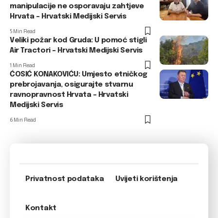
manipulacije ne osporavaju zahtjeve
Hrvata – Hrvatski Medijski Servis
5 Min Read
Veliki požar kod Gruda: U pomoć stigli
Air Tractori – Hrvatski Medijski Servis
1 Min Read
ĆOSIĆ KONAKOVIĆU: Umjesto etničkog
prebrojavanja, osigurajte stvarnu
ravnopravnost Hrvata – Hrvatski
Medijski Servis
6 Min Read
Privatnost podataka
Uvijeti korištenja
Kontakt