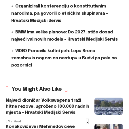
Organizirali konferenciju o konstitutivnim
narodima, pa govorili o etničkim skupinama –
Hrvatski Medijski Servis
BMW ima velike planove: Do 2027. stiže dosad
najveći val novih modela – Hrvatski Medijski Servis
VIDEO Ponovila kultni peh: Lepa Brena
zamahnula nogom na nastupu u Budvi pa pala na
pozornici
You Might Also Like
Najveći dioničar Volkswagena traži
hitne rezove, ugroženo 100.000 radnih
mjesta – Hrvatski Medijski Servis
3 Min Read
Konakovićeve i Mehmedovićeve