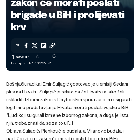
zakon će morati poslati
brigade u BiH i prolijevati
krv
Last updated: 25/09/2022 9:25
Bošnjački radikal Emir Suljagić gostovao je u emisiji Sedam
plus na Hayatu. Suljagić je rekao da će Hrvatska, ako želi
uskladiti Izborni zakon s Daytonskim sporazumom i osigurati
legitimno predstavljanje Hrvata, morati poslati vojsku u BiH.
“Ljudi koji su gurali izmjene Izbornog zakona, a duga je lista
njih, treba znati da se za to u […]
Objava
Suljagić: Plenković je budala, a Milanović budala i
gad. Za izborni zakon će morati poslati brigade u BiH i