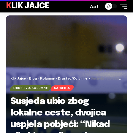
KLIK JAJCE
Aa
Klik Jajce
>
Blog
>
Kolumne
>
Drustvo/Kolumne
>
Susjeda ubio zbog lokalne ceste, dvojica uspjela pobjeći: “Nikad nije bio nasilan, nisam čuo da je ikad napravio neki problem…”
DRUSTVO/KOLUMNE
SA WEB-A
Susjeda ubio zbog
lokalne ceste, dvojica
uspjela pobjeći: “Nikad