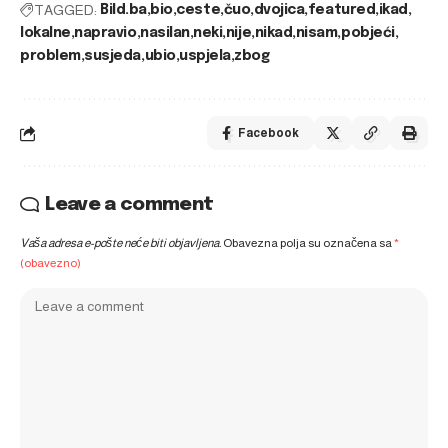
TAGGED:
Bild.ba
bio
ceste
čuo
dvojica
featured
ikad
lokalne
napravio
nasilan
neki
nije
nikad
nisam
pobjeći
problem
susjeda
ubio
uspjela
zbog
Facebook
Leave a comment
Vaša adresa e-pošte neće biti objavljena.
Obavezna polja su označena sa
*
(obavezno)